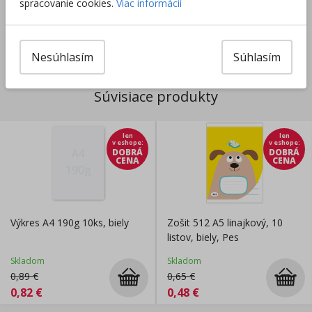
spracovanie cookies.
Viac informácií
Výrobca/Distribútor
Nesúhlasím
Súhlasím
Súvisiace produkty
len
len
v eshope
:
v eshope
:
DOBRÁ
DOBRÁ
CENA
CENA
Výkres A4 190g 10ks, biely
Zošit 512 A5 linajkový, 10
listov, biely, Pes
Skladom
Skladom
0,89
€
0,65
€
0,82
€
0,48
€