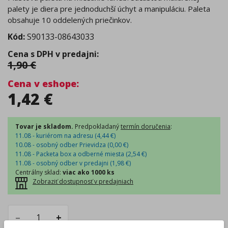
palety je diera pre jednoduchší úchyt a manipuláciu. Paleta
obsahuje 10 oddelených priečinkov.
Kód:
S90133-08643033
Cena s DPH v predajni
:
1,90
€
Cena v eshope
:
1,42
€
Tovar je skladom.
Predpokladaný
termín doručenia
:
11.08 - kuriérom na adresu (
4,44
€
)
10.08 - osobný odber Prievidza (
0,00
€
)
11.08 - Packeta box a odberné miesta (
2,54
€
)
11.08 - osobný odber v predajni (
1,98
€
)
Centrálny sklad
:
viac ako 1000 ks
Zobraziť dostupnosť v predajniach
–
+