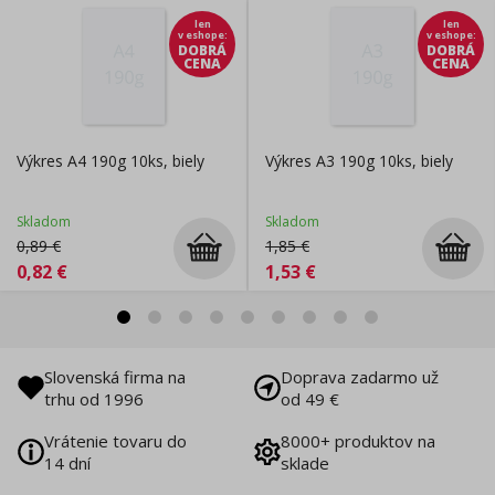
len
len
v eshope
:
v eshope
:
DOBRÁ
DOBRÁ
CENA
CENA
Výkres A4 190g 10ks, biely
Výkres A3 190g 10ks, biely
Skladom
Skladom
0,89
€
1,85
€
0,82
€
1,53
€
Slovenská firma na
Doprava zadarmo už
trhu od 1996
od 49 €
Vrátenie tovaru do
8000+ produktov na
14 dní
sklade