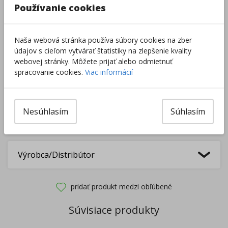
Používanie cookies
Do košíka
Naša webová stránka používa súbory cookies na zber
údajov s cieľom vytvárať štatistiky na zlepšenie kvality
Pri nákupe za
ďalších
49.00
€
webovej stránky. Môžete prijať alebo odmietnuť
získate
dopravu zadarmo.
spracovanie cookies.
Viac informácií
Rozdávame
darčeky
na podporu vzdelávania.
Nesúhlasím
Súhlasím
Nakúpte za
ďalších
40,00
€
a získate
darček zadarmo.
Výrobca/Distribútor
pridať produkt medzi obľúbené
Súvisiace produkty