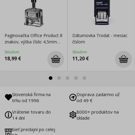
Paginovačka Office Product 8
Dátumovka Trodat - mesiac
znakov, výška číslic 4,5mm
číslom
strieborná
Skladom
Skladom
18,99
€
11,20
€
Slovenská firma na
Doprava zadarmo už
trhu od 1996
od 49 €
Vrátenie tovaru do
8000+ produktov na
14 dní
sklade
Sieť predajní po celej