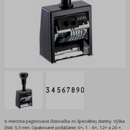
6-miestna paginovacia číslovačka zo špeciálnej zliatiny. Výška
číslic 5,5 mm. Opakované potláčanie: 0×, 1 - 6×, 12× a 20 ×.