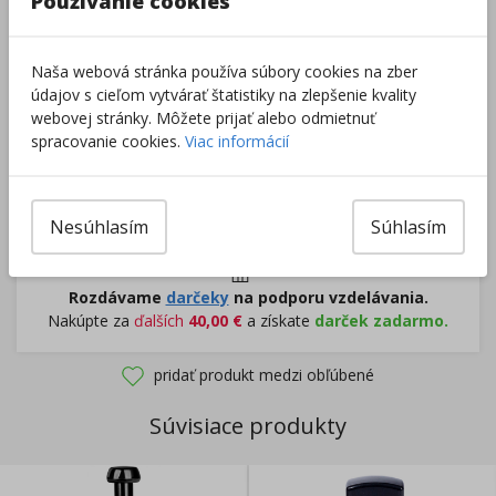
Používanie cookies
–
+
Naša webová stránka používa súbory cookies na zber
údajov s cieľom vytvárať štatistiky na zlepšenie kvality
Do košíka
webovej stránky. Môžete prijať alebo odmietnuť
spracovanie cookies.
Viac informácií
Pri nákupe za
ďalších
49.00
€
získate
dopravu zadarmo.
Nesúhlasím
Súhlasím
Rozdávame
darčeky
na podporu vzdelávania.
Nakúpte za
ďalších
40,00
€
a získate
darček zadarmo.
pridať produkt medzi obľúbené
Súvisiace produkty