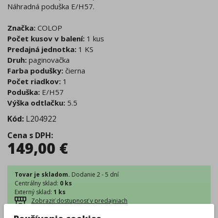
Náhradná poduška E/H57.
Značka:
COLOP
Počet kusov v balení:
1 kus
Predajná jednotka:
1 KS
Druh:
paginovačka
Farba podušky:
čierna
Počet riadkov:
1
Poduška:
E/H57
Výška odtlačku:
5.5
Kód:
L204922
Cena s DPH
:
149,00
€
Tovar je skladom.
Dodanie 2 - 5 dní
Centrálny sklad
:
0 ks
Externý sklad
:
1 ks
Zobraziť dostupnosť v predajniach