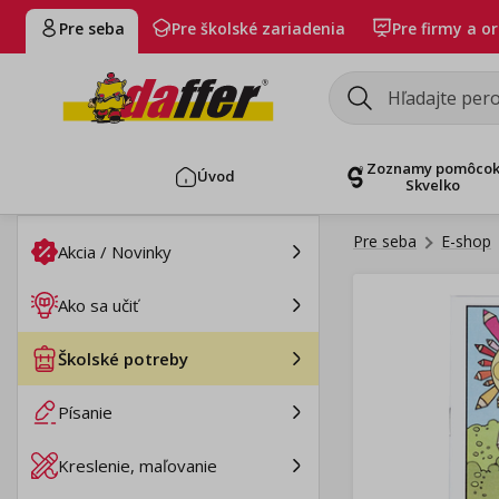
Pre seba
Pre školské zariadenia
Pre firmy a o
Zoznamy pomôco
Úvod
Skvelko
Pre seba
E-shop
Akcia / Novinky
Ako sa učiť
Školské potreby
Písanie
Kreslenie, maľovanie