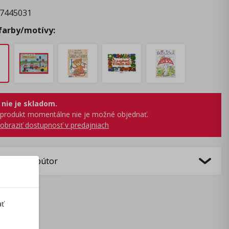
7445031
 farby/motívy:
 nie je skladom.
produkt momentálne nie je možné objednať.
obraziť dostupnosť v predajniach
bca/Distribútor
ať