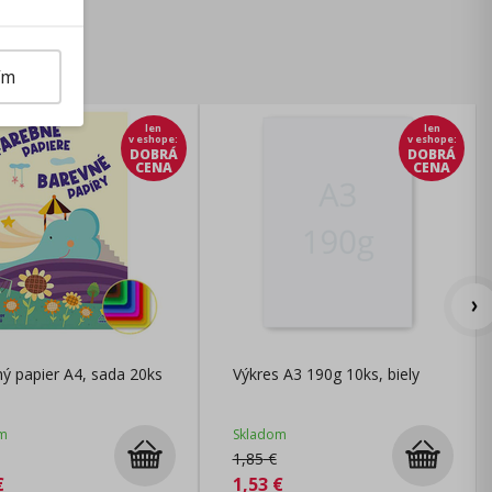
ím
len
len
v eshope
:
v eshope
:
DOBRÁ
DOBRÁ
CENA
CENA
ý papier A4, sada 20ks
Výkres A3 190g 10ks, biely
m
Skladom
1,85
€
€
1,53
€