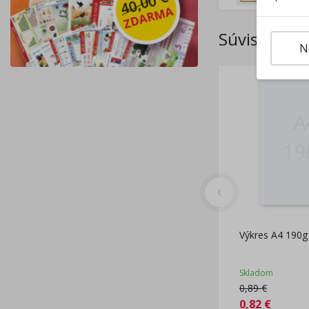
Súvisiace p
N
Výkres A4 190g 
Skladom
0,89
€
0,82
€