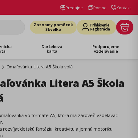
Predajne
Pomoc
Kontakt
Zoznamy pomôcok
Prihlásenie
Skvelko
Registrácia
znícka
Darčeková
Podporujeme
rta
karta
vzdelávanie
Omaľovánka Litera A5 Škola volá
ľovánka Litera A5 Škola
á
omaľovánka vo formáte A5, ktorá má zároveň vzdelávací
r.
 rozvíjať detskú fantáziu, kreativitu a jemnú motoriku
án