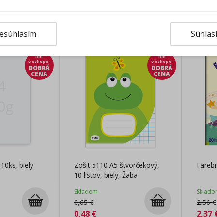
rodukty
esúhlasím
Súhlas
len
len
v eshope
:
v eshope
:
DOBRÁ
DOBRÁ
CENA
CENA
10ks, biely
Zošit 5110 A5 štvorčekový,
Farebn
10 listov, biely, Žaba
Skladom
Sklado
0,65
€
2,56
€
0,48
€
2,37