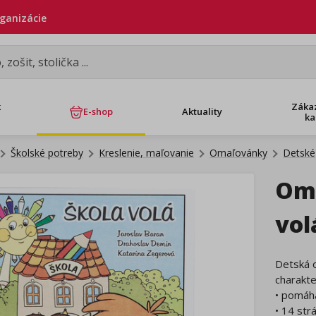
rganizácie
k
Záka
E-shop
Aktuality
ka
Školské potreby
Kreslenie, maľovanie
Omaľovánky
Detské
Oma
vol
Detská 
charakte
• pomáha
• 14 str