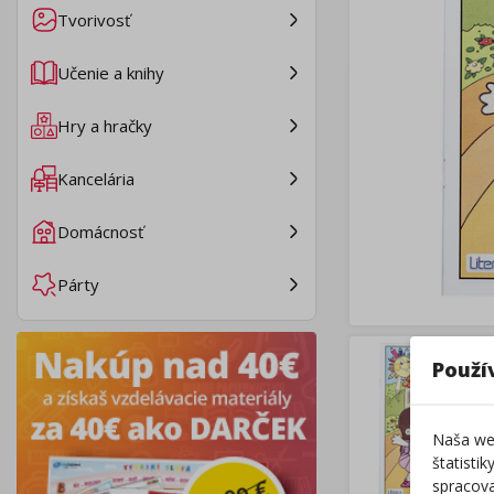
Tvorivosť
Učenie a knihy
Hry a hračky
Kancelária
Domácnosť
Párty
Použí
Naša web
štatisti
spracova