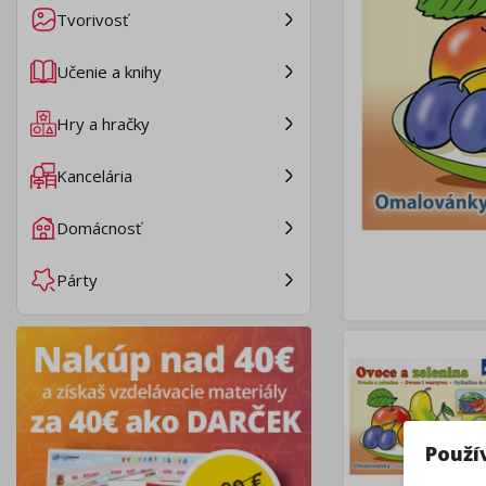
Tvorivosť
Učenie a knihy
Hry a hračky
Kancelária
Domácnosť
Párty
Použí