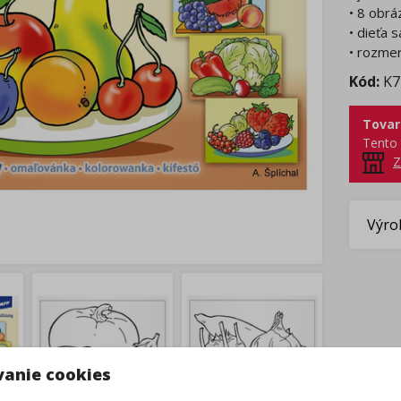
• 8 obrá
• dieťa 
• rozmer
Kód:
K7
Tovar
Tento 
Z
Výro
vanie cookies