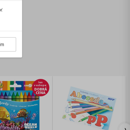
ať
ím
len
v eshope
:
DOBRÁ
CENA