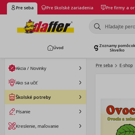
Pre seba
Pre školské zariadenia
Pre firmy a o
Zoznamy pomôco
Úvod
Skvelko
Pre seba
E-shop
Akcia / Novinky
Ako sa učiť
Školské potreby
Písanie
Kreslenie, maľovanie