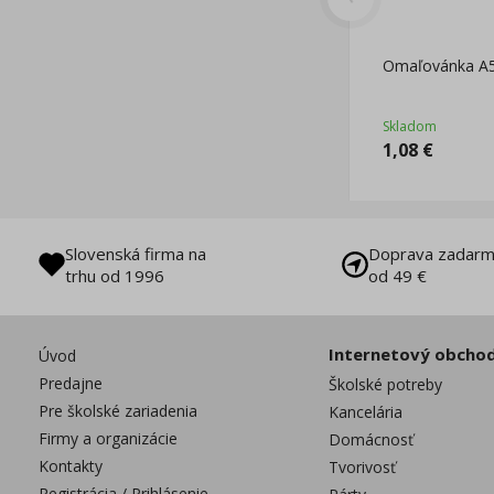
Omaľovánka A5 
Skladom
1,08
€
Slovenská firma na
Doprava zadarm
trhu od 1996
od 49 €
Internetový obcho
Úvod
Predajne
Školské potreby
Pre školské zariadenia
Kancelária
Firmy a organizácie
Domácnosť
Kontakty
Tvorivosť
Registrácia / Prihlásenie