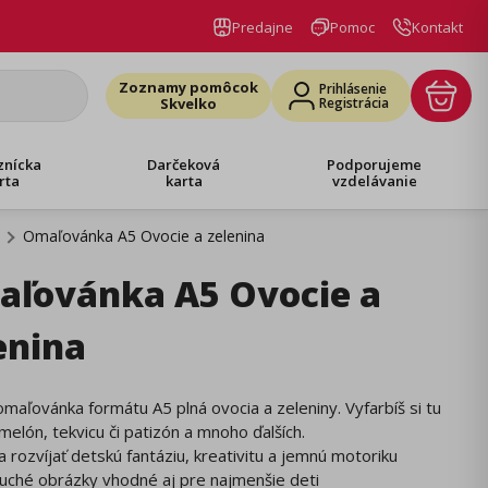
Predajne
Pomoc
Kontakt
Zoznamy pomôcok
Prihlásenie
Skvelko
Registrácia
znícka
Darčeková
Podporujeme
rta
karta
vzdelávanie
Omaľovánka A5 Ovocie a zelenina
ľovánka A5 Ovocie a
enina
maľovánka formátu A5 plná ovocia a zeleniny. Vyfarbíš si tu
melón, tekvicu či patizón a mnoho ďalších.
 rozvíjať detskú fantáziu, kreativitu a jemnú motoriku
uché obrázky vhodné aj pre najmenšie deti