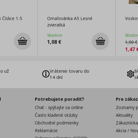
Číslice 1-5
Omaľovánka A5 Lesné
Vosko
zvieratká
Skladom
Sklado
1,08
€
1,90
€
1,47
o už
Vrátenie tovaru do
8
14 dní
s
d
Potrebujete poradiť?
Pre záka
Chat - spýtajte sa online
Zoznamy p
Často kladené otázky
Aktuality
Obchodné podmienky
Zákaznícka
Reklamácie
Akcia / No