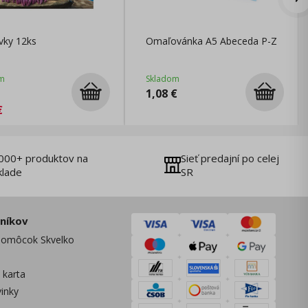
vky 12ks
Omaľovánka A5 Abeceda P-Z
m
Skladom
1,08
€
€
000+ produktov na
Sieť predajní po celej
klade
SR
zníkov
omôcok Skvelko
 karta
vinky