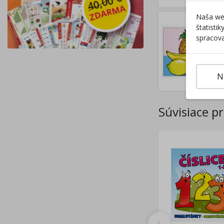
Naša web
štatisti
spracova
N
Súvisiace p