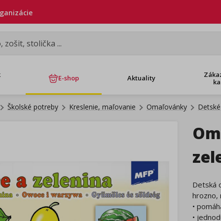
rganizácie
k
Záka
E-shop
Aktuality
ka
Školské potreby
Kreslenie, maľovanie
Omaľovánky
Detské
Oma
zel
Detská o
hrozno, 
• pomáha
• jednod