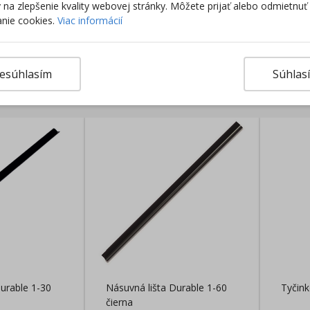
ky na zlepšenie kvality webovej stránky. Môžete prijať alebo odmietnuť
nie cookies.
Viac informácií
esúhlasím
Súhlas
rodukty
urable 1-30
Násuvná lišta Durable 1-60
Tyčink
čierna