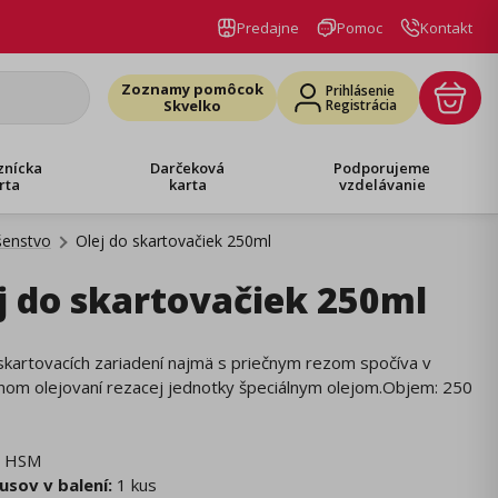
Predajne
Pomoc
Kontakt
Zoznamy pomôcok
Prihlásenie
Skvelko
Registrácia
znícka
Darčeková
Podporujeme
rta
karta
vzdelávanie
šenstvo
Olej do skartovačiek 250ml
j do skartovačiek 250ml
kartovacích zariadení najmä s priečnym rezom spočíva v
nom olejovaní rezacej jednotky špeciálnym olejom.Objem: 250
HSM
usov v balení:
1 kus