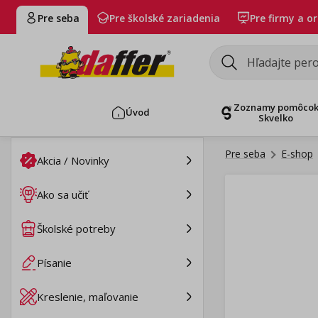
Pre seba
Pre školské zariadenia
Pre firmy a o
Zoznamy pomôco
Úvod
Skvelko
Pre seba
E-shop
Akcia / Novinky
Ako sa učiť
Školské potreby
Písanie
Kreslenie, maľovanie