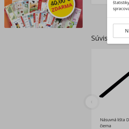
štatisti
spracova
N
Súvisiace p
Násuvná lišta D
čierna