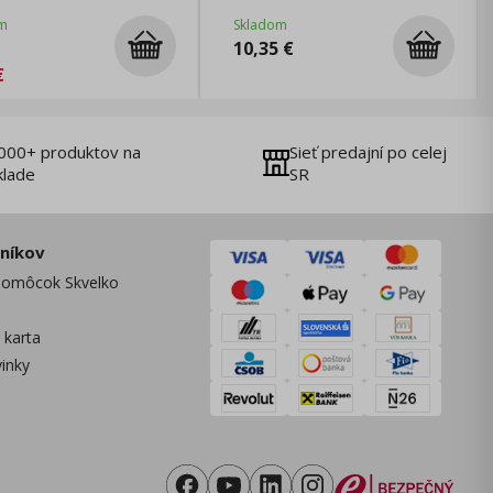
m
Skladom
10,35
€
€
000+ produktov na
Sieť predajní po celej
klade
SR
zníkov
omôcok Skvelko
 karta
vinky