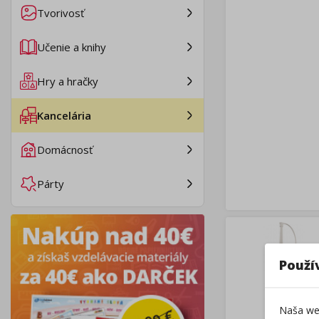
Tvorivosť
Učenie a knihy
Hry a hračky
Kancelária
Domácnosť
Párty
Použí
Naša web