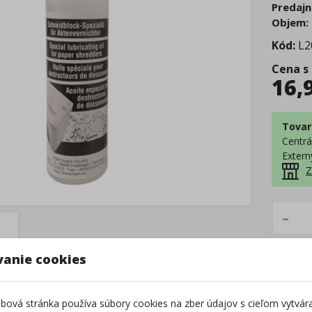
Predajn
Objem:
Kód:
L2
Cena s
16,
Tovar
Centrá
Extern
Z
–
vanie cookies
ová stránka používa súbory cookies na zber údajov s cieľom vytvár