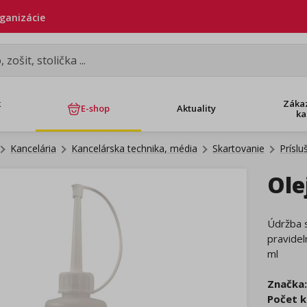
rganizácie
k
Záka
E-shop
Aktuality
ka
Kancelária
Kancelárska technika, média
Skartovanie
Príslu
Ole
Údržba s
pravidel
ml
Značka:
Počet k