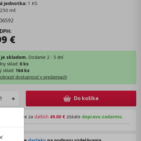
á jednotka:
1 KS
250 mℓ
06592
 DPH
:
99
€
 je skladom.
Dodanie 2 - 5 dní
lny sklad
:
0 ks
ý sklad
:
164 ks
obraziť dostupnosť v predajniach
Do košíka
+
Pri nákupe za
ďalších
49.00
€
získate
dopravu zadarmo.
ať
Rozdávame
darčeky
na podporu vzdelávania.