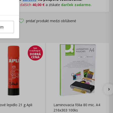
Nakúpte za
ďalších
40,00
€
a získate
darček zadarmo.
pridať produkt medzi obľúbené
ím
len
v eshope
:
DOBRÁ
CENA
ové lepidlo 21 g Apli
Laminovacia fólia 80 mic. A4
216x303 100ks