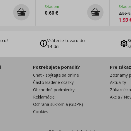
Skladom
Sklado
0,60
€
2,55
€
1,93
o už
Vrátenie tovaru do
8
14 dní
s
d
Potrebujete poradiť?
Pre záka
Chat - spýtajte sa online
Zoznamy p
Často kladené otázky
Aktuality
Obchodné podmienky
Zákaznícka
Reklamácie
Akcia / No
Ochrana súkromia (GDPR)
Cookies