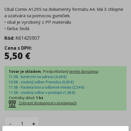
Obal Comix A1295 na dokumenty formátu A4. Má 3 chlopne
a uzatvára sa pomocou gumičiek.
• obal je vyrobený z PP materiálu
• farba: šedá
Kód:
K61425907
Cena s DPH
:
5,50
€
Tovar je skladom.
Predpokladaný
termín doručenia
:
11.08 - kuriérom na adresu (
4,44
€
)
10.08 - osobný odber Prievidza (
0,00
€
)
11.08 - Packeta box a odberné miesta (
2,54
€
)
11.08 - osobný odber v predajni (
1,98
€
)
Centrálny sklad
:
1 ks
Zobraziť dostupnosť v predajniach
–
+