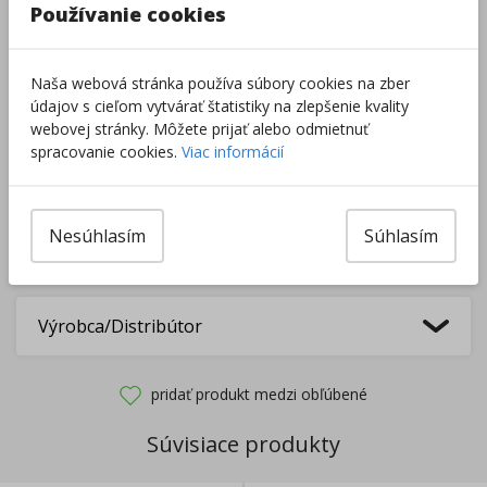
Používanie cookies
Do košíka
Naša webová stránka používa súbory cookies na zber
údajov s cieľom vytvárať štatistiky na zlepšenie kvality
Pri nákupe za
ďalších
49.00
€
webovej stránky. Môžete prijať alebo odmietnuť
získate
dopravu zadarmo.
spracovanie cookies.
Viac informácií
Rozdávame
darčeky
na podporu vzdelávania.
Nesúhlasím
Súhlasím
Nakúpte za
ďalších
40,00
€
a získate
darček zadarmo.
Výrobca/Distribútor
pridať produkt medzi obľúbené
Súvisiace produkty