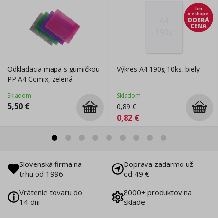
len
v eshope
:
DOBRÁ
CENA
Odkladacia mapa s gumičkou
Výkres A4 190g 10ks, biely
PP A4 Comix, zelená
Skladom
Skladom
5,50
€
0,89
€
0,82
€
Slovenská firma na
Doprava zadarmo už
trhu od 1996
od 49 €
Vrátenie tovaru do
8000+ produktov na
14 dní
sklade