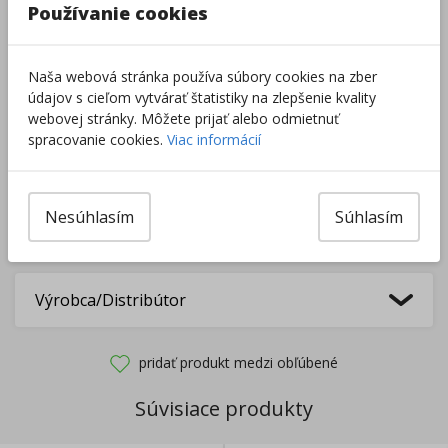
Používanie cookies
Do košíka
Naša webová stránka používa súbory cookies na zber
údajov s cieľom vytvárať štatistiky na zlepšenie kvality
Pri nákupe za
ďalších
49.00
€
webovej stránky. Môžete prijať alebo odmietnuť
získate
dopravu zadarmo.
spracovanie cookies.
Viac informácií
Rozdávame
darčeky
na podporu vzdelávania.
Nesúhlasím
Súhlasím
Nakúpte za
ďalších
40,00
€
a získate
darček zadarmo.
Výrobca/Distribútor
pridať produkt medzi obľúbené
Súvisiace produkty