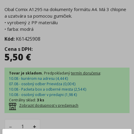
Obal Comix A1295 na dokumenty formátu A4. Má 3 chlopne
a uzatvára sa pomocou gumičiek.
• vyrobený z PP materiálu
• farba: modrá
Kód:
K61425908
Cena s DPH
:
5,50
€
Tovar je skladom.
Predpokladaný
termín doručenia
:
10.08 - kuriérom na adresu (
4,44
€
)
07.08 - osobný odber Prievidza (
0,00
€
)
10.08 - Packeta box a odberné miesta (
2,54
€
)
10.08 - osobný odber v predajni (
1,98
€
)
Centrálny sklad
:
3 ks
Zobraziť dostupnosť v predajniach
–
+