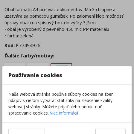
Obal formátu A4 pre viac dokumentov. Má 3 chlopne a
uzatvára sa pomocou gumičiek. Po zalomení klop možnosť
úpravy obalu na spisový box do výšky 3,5cm.
• obal je vyrobený z pevného 450 mic PP materiálu
• farba: zelená
Kód:
K77454926
Ďalšie farby/motívy:
Používanie cookies
Naša webová stránka používa súbory cookies na zber
Tovar nie je skladom.
údajov s cieľom vytvárať štatistiky na zlepšenie kvality
Tento produkt momentálne nie je možné objednať.
webovej stránky. Môžete prijať alebo odmietnuť
Zobraziť dostupnosť v predajniach
spracovanie cookies.
Viac informácií
Súvisiace produkty