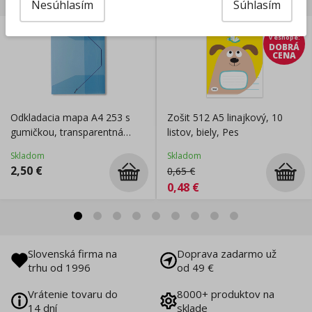
Nesúhlasím
Súhlasím
len
v eshope
:
DOBRÁ
CENA
Odkladacia mapa A4 253 s
Zošit 512 A5 linajkový, 10
gumičkou, transparentná
listov, biely, Pes
modrá
Skladom
Skladom
2,50
€
0,65
€
0,48
€
Slovenská firma na
Doprava zadarmo už
trhu od 1996
od 49 €
Vrátenie tovaru do
8000+ produktov na
14 dní
sklade