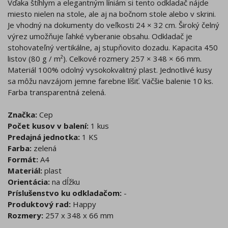
Vďaka štíhlym a elegantným líniám si tento odkladač nájde
miesto nielen na stole, ale aj na bočnom stole alebo v skrini.
Je vhodný na dokumenty do veľkosti 24 × 32 cm. Široký čelný
výrez umožňuje ľahké vyberanie obsahu. Odkladač je
stohovateľný vertikálne, aj stupňovito dozadu. Kapacita 450
listov (80 g / m²). Celkové rozmery 257 × 348 × 66 mm.
Materiál 100% odolný vysokokvalitný plast. Jednotlivé kusy
sa môžu navzájom jemne farebne líšiť. Väčšie balenie 10 ks.
Farba transparentná zelená.
Značka:
Cep
Počet kusov v balení:
1 kus
Predajná jednotka:
1 KS
Farba:
zelená
Formát:
A4
Materiál:
plast
Orientácia:
na dĺžku
Príslušenstvo ku odkladačom:
-
Produktový rad:
Happy
Rozmery:
257 x 348 x 66 mm