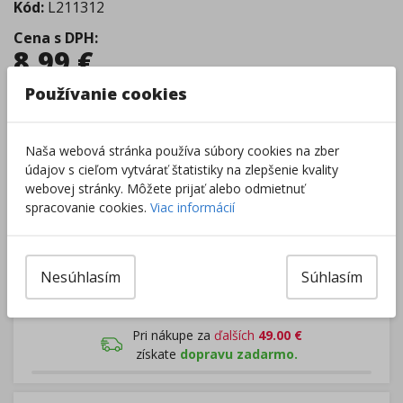
Kód:
L211312
Cena s DPH
:
8,99
€
Používanie cookies
Tovar je skladom.
Dodanie 2 - 5 dní
Centrálny sklad
:
0 ks
Externý sklad
:
8 ks
Naša webová stránka používa súbory cookies na zber
Zobraziť dostupnosť v predajniach
údajov s cieľom vytvárať štatistiky na zlepšenie kvality
webovej stránky. Môžete prijať alebo odmietnuť
spracovanie cookies.
Viac informácií
–
+
Nesúhlasím
Súhlasím
Do košíka
Pri nákupe za
ďalších
49.00
€
získate
dopravu zadarmo.