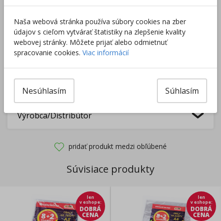
Pri nákupe za
ďalších
49.00
€
Naša webová stránka používa súbory cookies na zber
získate
dopravu zadarmo.
údajov s cieľom vytvárať štatistiky na zlepšenie kvality
webovej stránky. Môžete prijať alebo odmietnuť
spracovanie cookies.
Viac informácií
Rozdávame
darčeky
na podporu vzdelávania.
Nakúpte za
ďalších
40,00
€
a získate
darček zadarmo.
Nesúhlasím
Súhlasím
Výrobca/Distribútor
pridať produkt medzi obľúbené
Súvisiace produkty
len
len
v eshope
:
v eshope
:
DOBRÁ
DOBRÁ
CENA
CENA