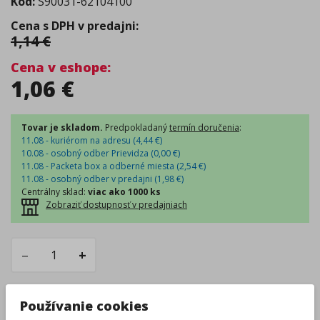
Kód:
S90031-62104100
Cena s DPH v predajni
:
1,14
€
Cena v eshope
:
1,06
€
Tovar je skladom.
Predpokladaný
termín doručenia
:
11.08 - kuriérom na adresu (
4,44
€
)
10.08 - osobný odber Prievidza (
0,00
€
)
11.08 - Packeta box a odberné miesta (
2,54
€
)
11.08 - osobný odber v predajni (
1,98
€
)
Centrálny sklad
:
viac ako 1000 ks
Zobraziť dostupnosť v predajniach
–
+
Do košíka
Používanie cookies