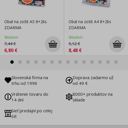
Obal na zošit A5 8+2ks
Obal na zošit A4 8+2ks
ZDARMA
ZDARMA
Skladom
Skladom
7,44
€
9,12
€
6,80
€
8,48
€
Slovenská firma na
Doprava zadarmo už
trhu od 1996
od 49 €
Vrátenie tovaru do
8000+ produktov na
14 dní
sklade
Sieť predajní po celej
SR