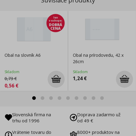
Súvisiace produkty
len
v eshope
:
DOBRÁ
CENA
Obal na slovník A6
Obal na prírodovedu, 42 x
26cm
Skladom
Skladom
1,24
€
0,73
€
0,56
€
Slovenská firma na
Doprava zadarmo už
trhu od 1996
od 49 €
Vrátenie tovaru do
8000+ produktov na