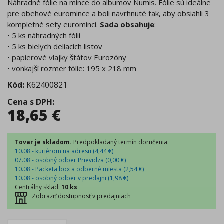
Náhradné fólie na mince do albumov Numis. Fólie sú ideálne
pre obehové euromince a boli navrhnuté tak, aby obsiahli 3
kompletné sety euromincí.
Sada obsahuje
:
• 5 ks náhradných fólií
• 5 ks bielych deliacich listov
• papierové vlajky štátov Eurozóny
• vonkajší rozmer fólie: 195 x 218 mm
Kód:
K62400821
Cena s DPH
:
18,65
€
Tovar je skladom.
Predpokladaný
termín doručenia
:
10.08 - kuriérom na adresu (
4,44
€
)
07.08 - osobný odber Prievidza (
0,00
€
)
10.08 - Packeta box a odberné miesta (
2,54
€
)
10.08 - osobný odber v predajni (
1,98
€
)
Centrálny sklad
:
10 ks
Zobraziť dostupnosť v predajniach