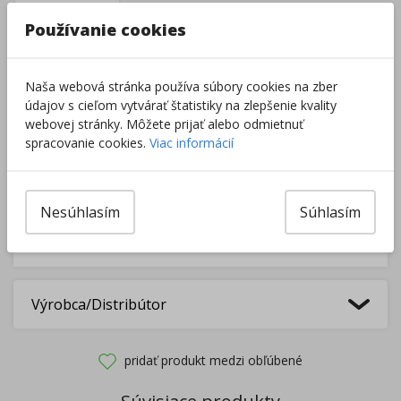
–
+
Používanie cookies
Do košíka
Naša webová stránka používa súbory cookies na zber
údajov s cieľom vytvárať štatistiky na zlepšenie kvality
webovej stránky. Môžete prijať alebo odmietnuť
Pri nákupe za
ďalších
49.00
€
spracovanie cookies.
Viac informácií
získate
dopravu zadarmo.
Nesúhlasím
Súhlasím
Rozdávame
darčeky
na podporu vzdelávania.
Nakúpte za
ďalších
40,00
€
a získate
darček zadarmo.
Výrobca/Distribútor
pridať produkt medzi obľúbené