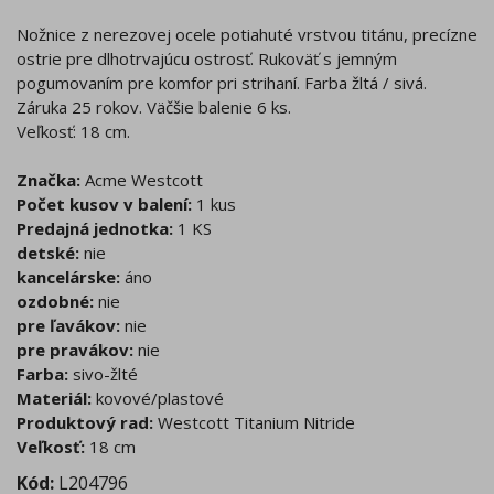
Nožnice z nerezovej ocele potiahuté vrstvou titánu, precízne
ostrie pre dlhotrvajúcu ostrosť. Rukoväť s jemným
pogumovaním pre komfor pri strihaní. Farba žltá / sivá.
Záruka 25 rokov. Väčšie balenie 6 ks.
Veľkosť: 18 cm.
Značka:
Acme Westcott
Počet kusov v balení:
1 kus
Predajná jednotka:
1 KS
detské:
nie
kancelárske:
áno
ozdobné:
nie
pre ľavákov:
nie
pre pravákov:
nie
Farba:
sivo-žlté
Materiál:
kovové/plastové
Produktový rad:
Westcott Titanium Nitride
Veľkosť:
18 cm
Kód:
L204796