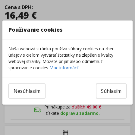
Cena s DPH
:
16,49
€
Používanie cookies
Tovar je skladom.
Dodanie 2 - 5 dní
Centrálny sklad
:
0 ks
Externý sklad
:
6 ks
Zobraziť dostupnosť v predajniach
Naša webová stránka používa súbory cookies na zber
údajov s cieľom vytvárať štatistiky na zlepšenie kvality
webovej stránky. Môžete prijať alebo odmietnuť
spracovanie cookies.
Viac informácií
–
+
Do košíka
Nesúhlasím
Súhlasím
Pri nákupe za
ďalších
49.00
€
získate
dopravu zadarmo.