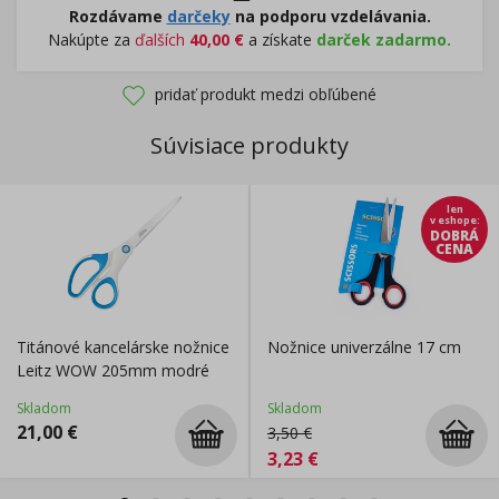
Rozdávame
darčeky
na podporu vzdelávania.
Nakúpte za
ďalších
40,00
€
a získate
darček zadarmo.
pridať produkt medzi obľúbené
Súvisiace produkty
len
v eshope
:
DOBRÁ
CENA
Titánové kancelárske nožnice
Nožnice univerzálne 17 cm
Leitz WOW 205mm modré
Skladom
Skladom
21,00
€
3,50
€
3,23
€