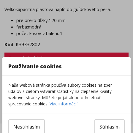
Veľkokapacitná plastová náplň do guľôčkového pera.
pre prero dĺžky:120 mm
farba:modrá
počet kusov v balení: 1
Kód:
K39337802
Tovar nie je skladom.
Tento produkt momentálne nie je možné objednať.
Používanie cookies
Zobraziť dostupnosť v predajniach
Naša webová stránka používa súbory cookies na zber
Výrobca/Distribútor
údajov s cieľom vytvárať štatistiky na zlepšenie kvality
webovej stránky. Môžete prijať alebo odmietnuť
spracovanie cookies.
Viac informácií
Súvisiace produkty
Nesúhlasím
Súhlasím