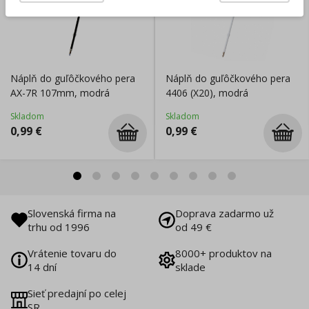
Náplň do guľôčkového pera
Náplň do guľôčkového pera
AX-7R 107mm, modrá
4406 (X20), modrá
Skladom
Skladom
0,99
€
0,99
€
Slovenská firma na
Doprava zadarmo už
trhu od 1996
od 49 €
Vrátenie tovaru do
8000+ produktov na
14 dní
sklade
Sieť predajní po celej
SR