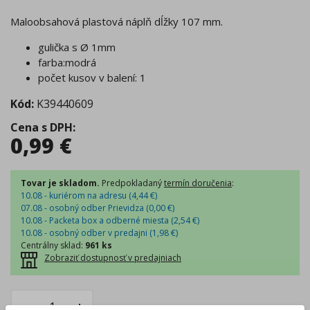
Maloobsahová plastová náplň dĺžky 107 mm.
gulička s Ø 1mm
farba:modrá
počet kusov v balení: 1
Kód:
K39440609
Cena s DPH
:
0,99
€
Tovar je skladom.
Predpokladaný
termín doručenia
:
10.08 - kuriérom na adresu (
4,44
€
)
07.08 - osobný odber Prievidza (
0,00
€
)
10.08 - Packeta box a odberné miesta (
2,54
€
)
10.08 - osobný odber v predajni (
1,98
€
)
Centrálny sklad
:
961 ks
Zobraziť dostupnosť v predajniach
–
+