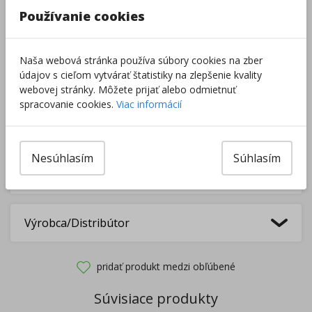
Používanie cookies
Do košíka
Naša webová stránka používa súbory cookies na zber
údajov s cieľom vytvárať štatistiky na zlepšenie kvality
Pri nákupe za
ďalších
49.00
€
webovej stránky. Môžete prijať alebo odmietnuť
získate
dopravu zadarmo.
spracovanie cookies.
Viac informácií
Nesúhlasím
Súhlasím
Rozdávame
darčeky
na podporu vzdelávania.
Nakúpte za
ďalších
40,00
€
a získate
darček zadarmo.
Výrobca/Distribútor
pridať produkt medzi obľúbené
Súvisiace produkty