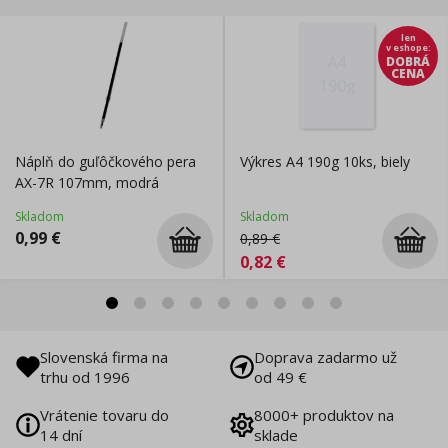
len
v eshope
:
DOBRÁ
CENA
Náplň do guľôčkového pera
Výkres A4 190g 10ks, biely
AX-7R 107mm, modrá
Skladom
Skladom
0,99
€
0,89
€
0,82
€
Slovenská firma na
Doprava zadarmo už
trhu od 1996
od 49 €
Vrátenie tovaru do
8000+ produktov na
14 dní
sklade