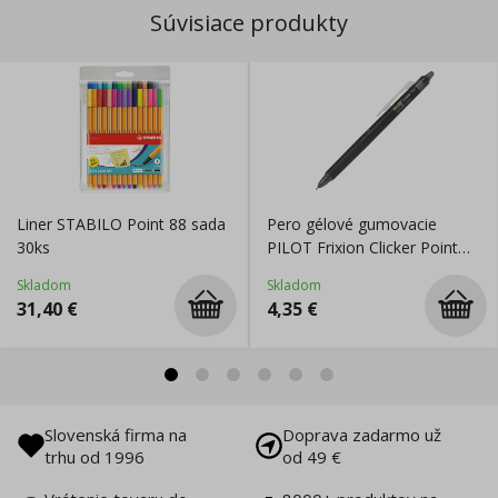
Súvisiace produkty
Liner STABILO Point 88 sada
Pero gélové gumovacie
30ks
PILOT Frixion Clicker Point
0,5 mm, čierne
Skladom
Skladom
31,40
€
4,35
€
Slovenská firma na
Doprava zadarmo už
trhu od 1996
od 49 €