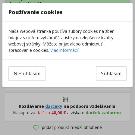
Centrálny sklad
:
0 ks
Externý sklad
:
102 ks
Používanie cookies
Zobraziť dostupnosť v predajniach
Naša webová stránka používa súbory cookies na zber
–
+
údajov s cieľom vytvárať štatistiky na zlepšenie kvality
webovej stránky. Môžete prijať alebo odmietnuť
spracovanie cookies.
Viac informácií
Do košíka
Nesúhlasím
Súhlasím
Pri nákupe za
ďalších
49.00
€
získate
dopravu zadarmo.
Rozdávame
darčeky
na podporu vzdelávania.
Nakúpte za
ďalších
40,00
€
a získate
darček zadarmo.
pridať produkt medzi obľúbené