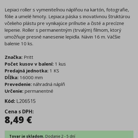
Lepiaci roller s vymeniteľnou náplňou na kartón, fotografie,
fólie a umelé hmoty. Lepiaca páska s inovatívnou štruktúrou
včelieho plástu pre vynikajúce priľnutie a čisté a precízne
lepenie. Roller s permanentným (trvalým) filmom, ktorý
umožňuje presné nanesenie lepidla. Návin 16 m. Väčšie
balenie 10 ks.
Značka:
Pritt
Počet kusov v balení:
1 kus
Predajná jednotka:
1 KS
Dĺžka:
16000 mm
Prevedenie:
náhradná náplň
Určenie:
permanentné
Kód:
L206515
Cena s DPH
:
8,49
€
Tovar je skladom.
Dodanie 2 - 5 dní