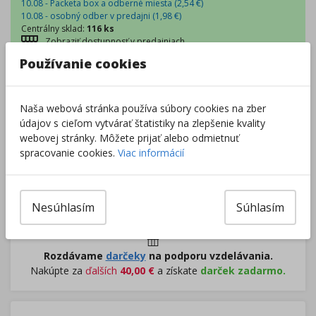
10.08 - Packeta box a odberné miesta (
2,54
€
)
10.08 - osobný odber v predajni (
1,98
€
)
Centrálny sklad
:
116 ks
Zobraziť dostupnosť v predajniach
Používanie cookies
–
+
Naša webová stránka používa súbory cookies na zber
údajov s cieľom vytvárať štatistiky na zlepšenie kvality
webovej stránky. Môžete prijať alebo odmietnuť
Do košíka
spracovanie cookies.
Viac informácií
Pri nákupe za
ďalších
49.00
€
získate
dopravu zadarmo.
Nesúhlasím
Súhlasím
Rozdávame
darčeky
na podporu vzdelávania.
Nakúpte za
ďalších
40,00
€
a získate
darček zadarmo.