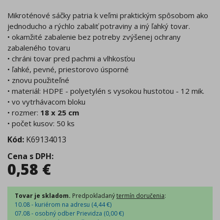
Mikroténové sáčky patria k veľmi praktickým spôsobom ako
jednoducho a rýchlo zabaliť potraviny a iný ľahký tovar.
• okamžité zabalenie bez potreby zvýšenej ochrany
zabaleného tovaru
• chráni tovar pred pachmi a vlhkosťou
• ľahké, pevné, priestorovo úsporné
• znovu použiteľné
• materiál: HDPE - polyetylén s vysokou hustotou - 12 mik.
• vo vytrhávacom bloku
• rozmer:
18 x 25 cm
• počet kusov: 50 ks
Kód:
K69134013
Cena s DPH
:
0,58
€
Tovar je skladom.
Predpokladaný
termín doručenia
:
10.08 - kuriérom na adresu (
4,44
€
)
07.08 - osobný odber Prievidza (
0,00
€
)