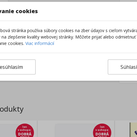
–
vanie cookies
ová stránka používa súbory cookies na zber údajov s cieľom vytvár
ky na zlepšenie kvality webovej stránky. Môžete prijať alebo odmietnuť
nie cookies.
Viac informácií
esúhlasím
Súhlas
Výro
rodukty
len
len
v eshope
:
v eshope
:
DOBRÁ
DOBRÁ