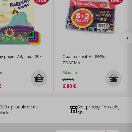
CENA
CENA
ý papier A4, sada 20ks
Obal na zošit A5 8+2ks
ZDARMA
m
Skladom
7,44
€
€
6,80
€
000+ produktov na
Sieť predajní po celej
klade
SR