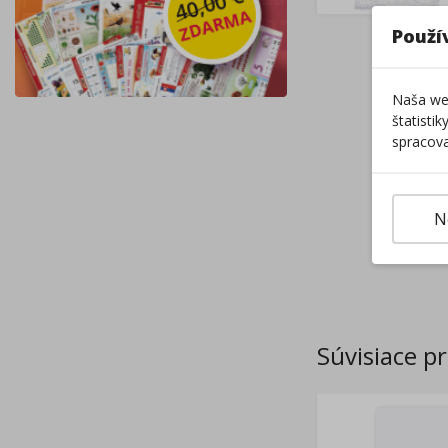
Použí
Naša web
štatisti
spracova
N
Súvisiace p