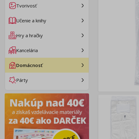
Tvorivosť
Učenie a knihy
Hry a hračky
Kancelária
Domácnosť
Párty