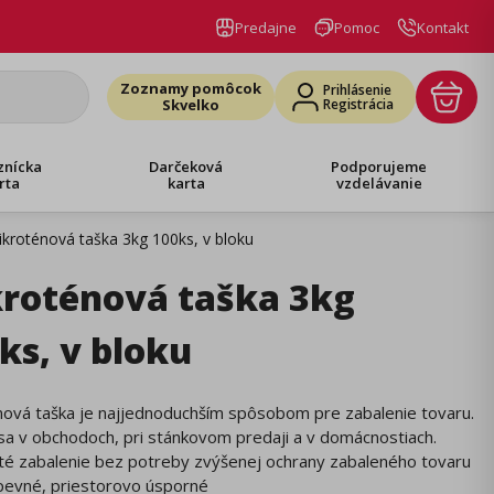
Predajne
Pomoc
Kontakt
Zoznamy pomôcok
Prihlásenie
Skvelko
Registrácia
znícka
Darčeková
Podporujeme
rta
karta
vzdelávanie
kroténová taška 3kg 100ks, v bloku
roténová taška 3kg
ks, v bloku
nová taška je najjednoduchším spôsobom pre zabalenie tovaru.
sa v obchodoch, pri stánkovom predaji a v domácnostiach.
té zabalenie bez potreby zvýšenej ochrany zabaleného tovaru
 pevné, priestorovo úsporné