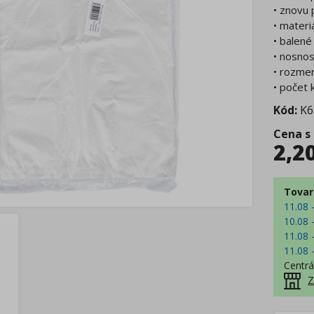
• znovu 
• materi
• balené
• nosnos
• rozmer
• počet 
Kód:
K6
Cena s
2,2
Tovar
11.08 
10.08 
11.08 
11.08 
Centrá
Z