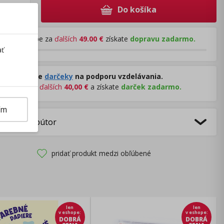
Do košíka
+
Pri nákupe za
ďalších
49.00
€
získate
dopravu zadarmo.
ať
Rozdávame
darčeky
na podporu vzdelávania.
Nakúpte za
ďalších
40,00
€
a získate
darček zadarmo.
ím
bca/Distribútor
pridať produkt medzi obľúbené
len
len
v eshope
:
v eshope
:
DOBRÁ
DOBRÁ