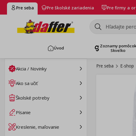
Pre seba
Pre školské zariadenia
Pre firmy a o
Zoznamy pomôco
Úvod
Skvelko
Pre seba
E-shop
Akcia / Novinky
Ako sa učiť
Školské potreby
Písanie
Kreslenie, maľovanie