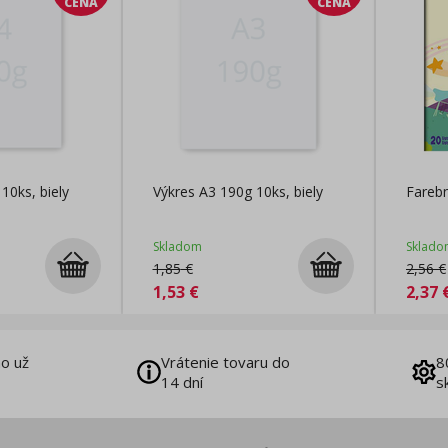
CENA
CENA
10ks, biely
Výkres A3 190g 10ks, biely
Farebn
Skladom
Sklado
1,85
€
2,56
€
1,53
€
2,37
o už
Vrátenie tovaru do
8
14 dní
s