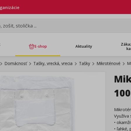
rganizácie
k
Záka
E-shop
Aktuality
ka
Domácnosť
Tašky, vrecká, vrecia
Tašky
Mikroténové
Mi
Mik
100
Mikroté
Využíva 
• okamži
• ľahké,