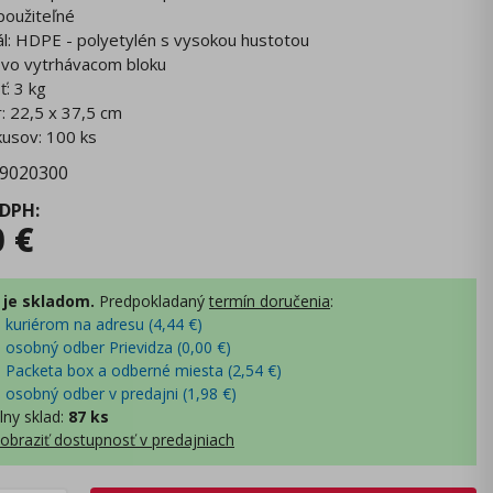
použiteľné
ál: HDPE - polyetylén s vysokou hustotou
 vo vytrhávacom bloku
ť: 3 kg
: 22,5 x 37,5 cm
kusov: 100 ks
9020300
 DPH
:
0
€
 je skladom.
Predpokladaný
termín doručenia
:
- kuriérom na adresu (
4,44
€
)
- osobný odber Prievidza (
0,00
€
)
- Packeta box a odberné miesta (
2,54
€
)
- osobný odber v predajni (
1,98
€
)
lny sklad
:
87 ks
obraziť dostupnosť v predajniach