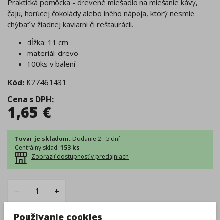
Praktická pomôcka - drevené miešadlo na miešanie kávy,
čaju, horúcej čokolády alebo iného nápoja, ktorý nesmie
chýbať v žiadnej kaviarni či reštaurácii.
dĺžka: 11 cm
materiál: drevo
100ks v balení
Kód:
K77461431
Cena s DPH
:
1,65
€
Tovar je skladom.
Dodanie 2 - 5 dní
Centrálny sklad
:
153 ks
Zobraziť dostupnosť v predajniach
–
+
Používanie cookies