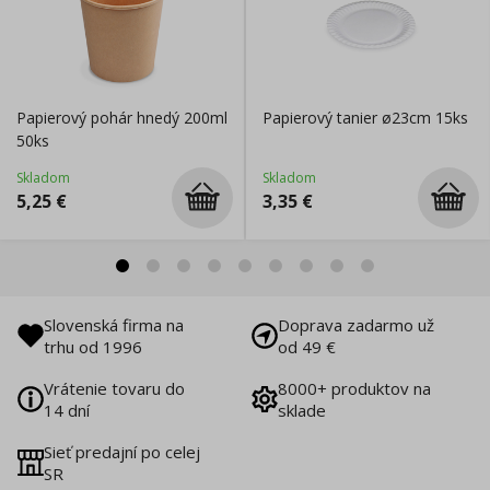
Papierový pohár hnedý 200ml
Papierový tanier ø23cm 15ks
50ks
Skladom
Skladom
5,25
€
3,35
€
Slovenská firma na
Doprava zadarmo už
trhu od 1996
od 49 €
Vrátenie tovaru do
8000+ produktov na
14 dní
sklade
Sieť predajní po celej
SR