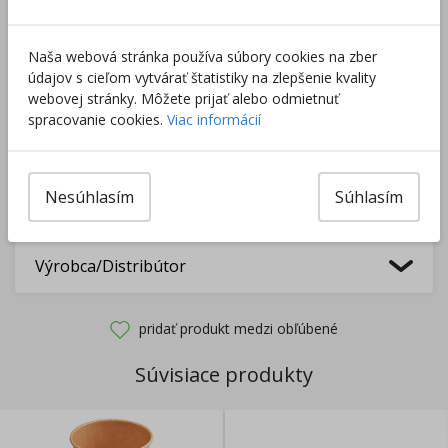
Do košíka
Naša webová stránka používa súbory cookies na zber
Pri nákupe za
ďalších
49.00
€
údajov s cieľom vytvárať štatistiky na zlepšenie kvality
získate
dopravu zadarmo.
webovej stránky. Môžete prijať alebo odmietnuť
spracovanie cookies.
Viac informácií
Rozdávame
darčeky
na podporu vzdelávania.
Nesúhlasím
Súhlasím
Nakúpte za
ďalších
40,00
€
a získate
darček zadarmo.
Výrobca/Distribútor
pridať produkt medzi obľúbené
Súvisiace produkty