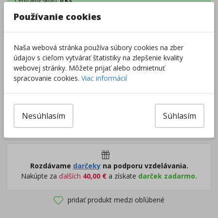
Centrálny sklad
:
0 ks
Externý sklad
:
4 ks
Používanie cookies
Zobraziť dostupnosť v predajniach
Naša webová stránka používa súbory cookies na zber
–
+
údajov s cieľom vytvárať štatistiky na zlepšenie kvality
webovej stránky. Môžete prijať alebo odmietnuť
spracovanie cookies.
Viac informácií
Do košíka
Pri nákupe za
ďalších
49.00
€
Nesúhlasím
Súhlasím
získate
dopravu zadarmo.
Rozdávame
darčeky
na podporu vzdelávania.
Nakúpte za
ďalších
40,00
€
a získate
darček zadarmo.
pridať produkt medzi obľúbené