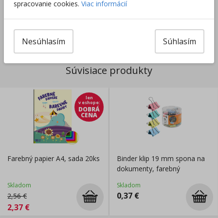
spracovanie cookies.
Viac informácií
Výrobca/Distribútor
Nesúhlasím
Súhlasím
Súvisiace produkty
len
v eshope
:
DOBRÁ
CENA
Farebný papier A4, sada 20ks
Binder klip 19 mm spona na
dokumenty, farebný
Skladom
Skladom
0,37
€
2,56
€
2,37
€