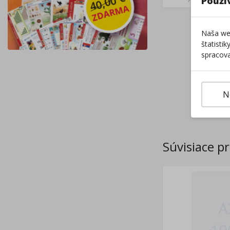
Použí
Naša web
štatisti
spracova
N
Súvisiace p