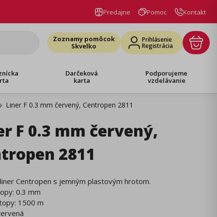
Predajne
Pomoc
Kontakt
Zoznamy pomôcok
Prihlásenie
Skvelko
Registrácia
znícka
Darčeková
Podporujeme
rta
karta
vzdelávanie
Liner F 0.3 mm červený, Centropen 2811
er F 0.3 mm červený,
tropen 2811
 liner Centropen s jemným plastovým hrotom.
stopy: 0.3 mm
stopy: 1500 m
 červená