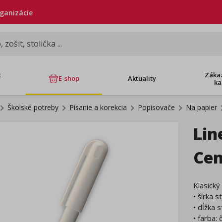
rganizácie
k
Záka
E-shop
Aktuality
ka
Školské potreby
Písanie a korekcia
Popisovače
Na papier
Lin
Cen
Klasický
• šírka 
• dĺžka 
• farba: