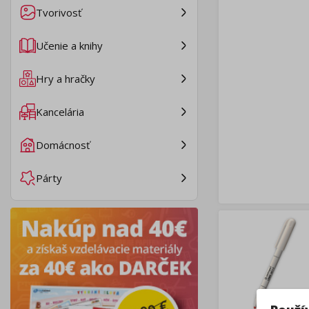
Tvorivosť
Učenie a knihy
Hry a hračky
Kancelária
Domácnosť
Párty