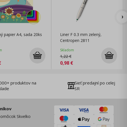
ý papier A4, sada 20ks
Liner F 0.3 mm zelený,
Centropen 2811
m
Skladom
1,22
€
€
0,98
€
000+ produktov na
Sieť predajní po celej
klade
SR
zníkov
omôcok Skvelko