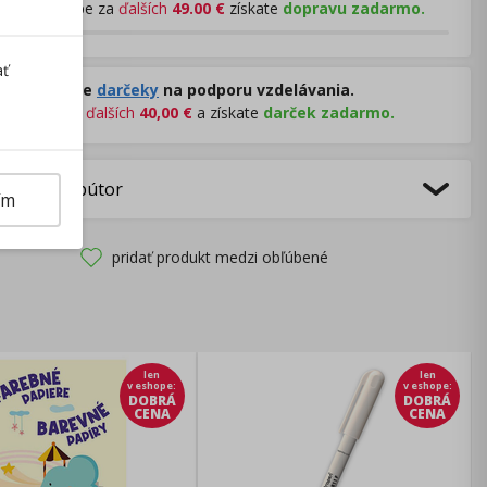
Pri nákupe za
ďalších
49.00
€
získate
dopravu zadarmo.
ať
Rozdávame
darčeky
na podporu vzdelávania.
Nakúpte za
ďalších
40,00
€
a získate
darček zadarmo.
bca/Distribútor
ím
pridať produkt medzi obľúbené
len
len
v eshope
:
v eshope
:
DOBRÁ
DOBRÁ
CENA
CENA