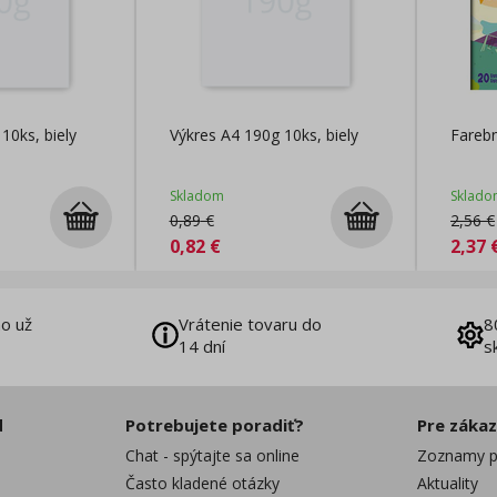
10ks, biely
Výkres A4 190g 10ks, biely
Farebn
Skladom
Sklado
0,89
€
2,56
€
0,82
€
2,37
o už
Vrátenie tovaru do
8
14 dní
s
d
Potrebujete poradiť?
Pre záka
Chat - spýtajte sa online
Zoznamy p
Často kladené otázky
Aktuality