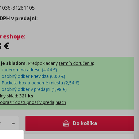
1036-31281105
 DPH v predajni
:
v eshope
:
8
€
 je skladom.
Predpokladaný
termín doručenia
:
- kuriérom na adresu (
4,44
€
)
- osobný odber Prievidza (
0,00
€
)
- Packeta box a odberné miesta (
2,54
€
)
- osobný odber v predajni (
1,98
€
)
lny sklad
:
321 ks
obraziť dostupnosť v predajniach
Do košíka
+