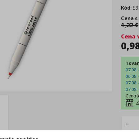
Kód:
S9
Cena s
1,22
€
Cena 
0,9
Tovar
07.08 
06.08 
07.08 
07.08 
Centrá
Z
–