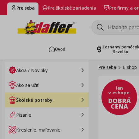
Pre seba
Pre školské zariadenia
Pre firmy a o
Zoznamy pomôco
Úvod
Skvelko
Pre seba
E-shop
Akcia / Novinky
Ako sa učiť
len
v eshope
:
DOBRÁ
Školské potreby
CENA
Písanie
Kreslenie, maľovanie