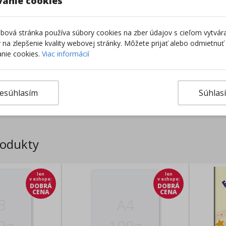
vanie cookies
ová stránka používa súbory cookies na zber údajov s cieľom vytvár
ky na zlepšenie kvality webovej stránky. Môžete prijať alebo odmietnuť
nie cookies.
Viac informácií
Výro
esúhlasím
Súhlas
rodukty
len
len
v eshope
:
v eshope
:
DOBRÁ
DOBRÁ
CENA
CENA