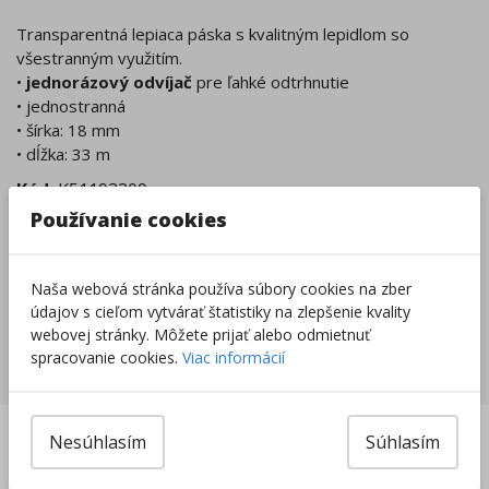
Transparentná lepiaca páska s kvalitným lepidlom so
všestranným využitím.
•
jednorázový odvíjač
pre ľahké odtrhnutie
• jednostranná
• šírka: 18 mm
• dĺžka: 33 m
Kód:
K51193309
Používanie cookies
Tovar nie je skladom.
Tento produkt momentálne nie je možné objednať.
Zobraziť dostupnosť v predajniach
Naša webová stránka používa súbory cookies na zber
údajov s cieľom vytvárať štatistiky na zlepšenie kvality
webovej stránky. Môžete prijať alebo odmietnuť
spracovanie cookies.
Viac informácií
Súvisiace produkty
Nesúhlasím
Súhlasím