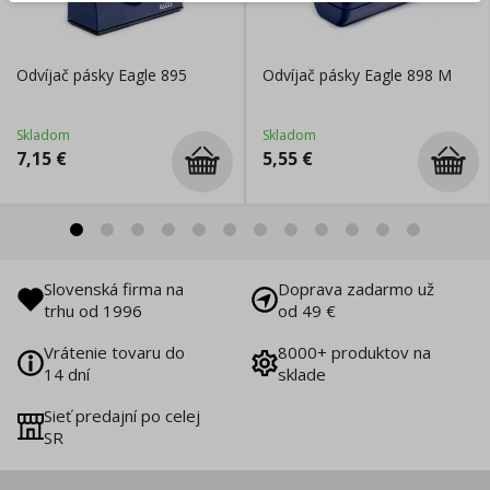
Odvíjač pásky Eagle 895
Odvíjač pásky Eagle 898 M
Skladom
Skladom
7,15
€
5,55
€
Slovenská firma na
Doprava zadarmo už
trhu od 1996
od 49 €
Vrátenie tovaru do
8000+ produktov na
14 dní
sklade
Sieť predajní po celej
SR