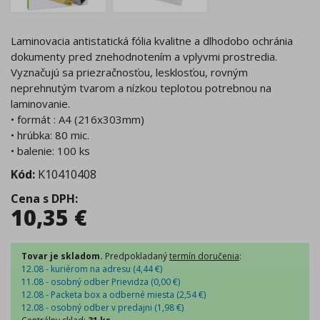
Laminovacia antistatická fólia kvalitne a dlhodobo ochránia
dokumenty pred znehodnotením a vplyvmi prostredia.
Vyznačujú sa priezračnosťou, lesklosťou, rovným
neprehnutým tvarom a nízkou teplotou potrebnou na
laminovanie.
• formát : A4 (216x303mm)
• hrúbka: 80 mic.
• balenie: 100 ks
Kód:
K10410408
Cena s DPH
:
10,35
€
Tovar je skladom.
Predpokladaný
termín doručenia
:
12.08 - kuriérom na adresu (
4,44
€
)
11.08 - osobný odber Prievidza (
0,00
€
)
12.08 - Packeta box a odberné miesta (
2,54
€
)
12.08 - osobný odber v predajni (
1,98
€
)