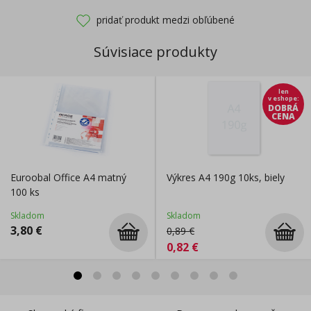
pridať produkt medzi obľúbené
Súvisiace produkty
len
v eshope
:
DOBRÁ
CENA
Euroobal Office A4 matný
Výkres A4 190g 10ks, biely
100 ks
Skladom
Skladom
3,80
€
0,89
€
0,82
€