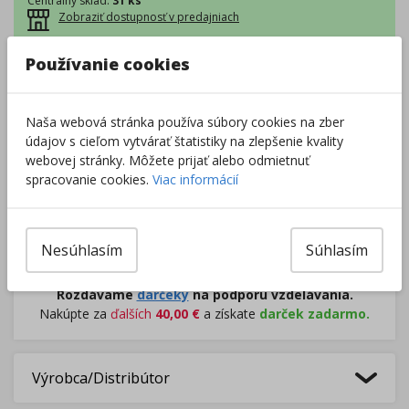
Centrálny sklad
:
31 ks
Zobraziť dostupnosť v predajniach
Používanie cookies
–
+
Naša webová stránka používa súbory cookies na zber
údajov s cieľom vytvárať štatistiky na zlepšenie kvality
Do košíka
webovej stránky. Môžete prijať alebo odmietnuť
spracovanie cookies.
Viac informácií
Pri nákupe za
ďalších
49.00
€
získate
dopravu zadarmo.
Nesúhlasím
Súhlasím
Rozdávame
darčeky
na podporu vzdelávania.
Nakúpte za
ďalších
40,00
€
a získate
darček zadarmo.
Výrobca/Distribútor