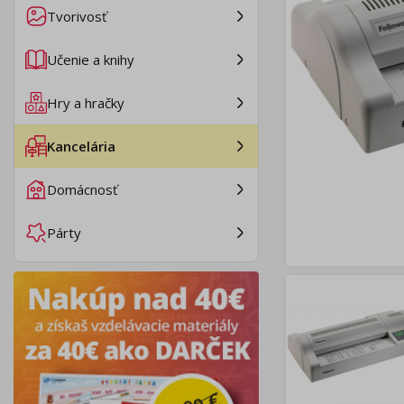
Tvorivosť
Učenie a knihy
Hry a hračky
Kancelária
Domácnosť
Párty