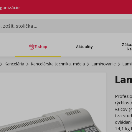
rganizácie
k
Záka
E-shop
Aktuality
ka
Kancelária
Kancelárska technika, média
Laminovanie
Lami
Lam
Profesi
rýchlosť
valcov (
i za stu
ovládan
14,1 kg.