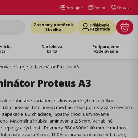
Predajne
Pomoc
Kontakt
Zoznamy pomôcok
Prihlásenie
Skvelko
Registrácia
znícka
Darčeková
Podporujeme
rta
karta
vzdelávanie
novacie stroje
Laminátor Proteus A3
inátor Proteus A3
onálne robustné zariadenie s kovovým krytom a veľkou
ou laminovania. Laminovací mechanizmus pozostáva zo šiestich
4 zapekacie a 2 chladiace). Spätný chod. Laminovanie
dena. Maximálna hrúbka laminovania 2,5 mm. Variabilné
ie teploty a rýchlosti. Rozmery 580×300×140 mm. Hmotnosť
Doba nahrievania 3 min., 100% ochrana proti uviaznutiu fólie,