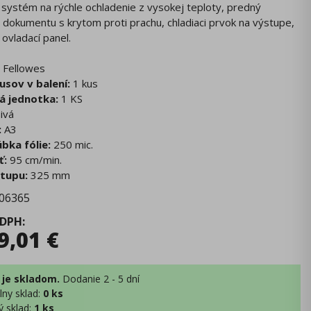
i systém na rýchle ochladenie z vysokej teploty, predný
dokumentu s krytom proti prachu, chladiaci prvok na výstupe,
 ovladací panel.
Fellowes
usov v balení:
1 kus
á jednotka:
1 KS
ivá
:
A3
bka fólie:
250 mic.
ť:
95 cm/min.
stupu:
325 mm
06365
 DPH
:
9,01
€
 je skladom.
Dodanie 2 - 5 dní
lny sklad
:
0 ks
ý sklad
:
1 ks