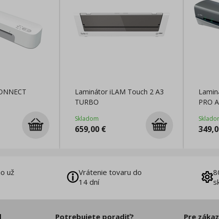
CONNECT
Laminátor iLAM Touch 2 A3
Laminá
TURBO
PRO A
Skladom
Sklado
659,00
€
349,0
o už
Vrátenie tovaru do
8
14 dní
s
d
Potrebujete poradiť?
Pre záka