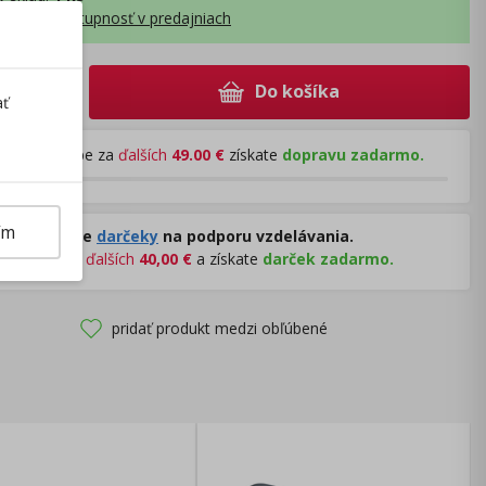
obraziť dostupnosť v predajniach
Do košíka
+
ať
Pri nákupe za
ďalších
49.00
€
získate
dopravu zadarmo.
ím
Rozdávame
darčeky
na podporu vzdelávania.
Nakúpte za
ďalších
40,00
€
a získate
darček zadarmo.
pridať produkt medzi obľúbené