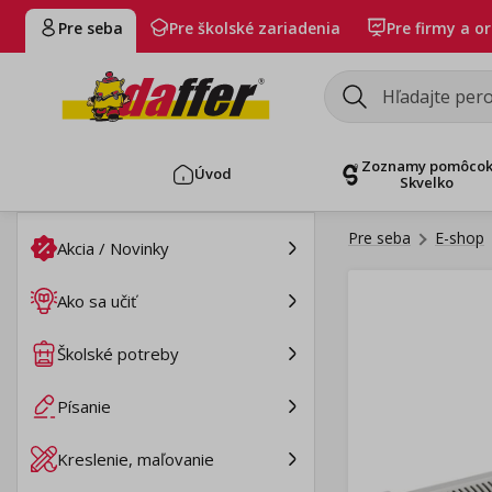
Pre seba
Pre školské zariadenia
Pre firmy a o
Zoznamy pomôco
Úvod
Skvelko
Pre seba
E-shop
Akcia / Novinky
Ako sa učiť
Školské potreby
Písanie
Kreslenie, maľovanie