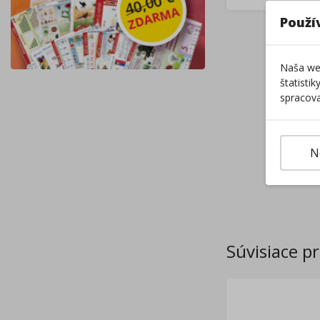
Použí
Naša web
štatisti
spracova
N
Súvisiace p