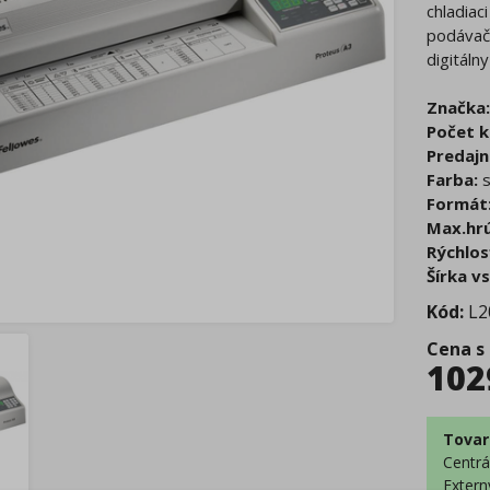
chladiac
podávač 
digitálny
Značka:
Počet k
Predajn
Farba:
s
Formát
Max.hrú
Rýchlos
Šírka v
Kód:
L2
Cena s
102
Tovar
Centrá
Extern