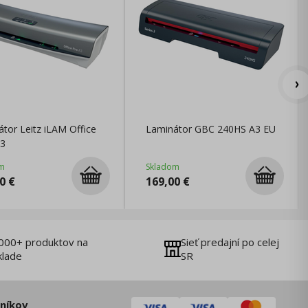
tor Leitz iLAM Office
Laminátor GBC 240HS A3 EU
3
m
Skladom
0
€
169,00
€
000+ produktov na
Sieť predajní po celej
klade
SR
zníkov