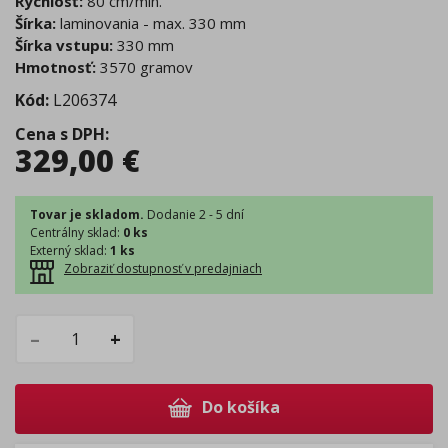
Rýchlosť:
80 cm/min.
Šírka:
laminovania - max. 330 mm
Šírka vstupu:
330 mm
Hmotnosť:
3570 gramov
Kód:
L206374
Cena s DPH
:
329,00
€
Tovar je skladom.
Dodanie 2 - 5 dní
Centrálny sklad
:
0 ks
Externý sklad
:
1 ks
Zobraziť dostupnosť v predajniach
–
+
Do košíka