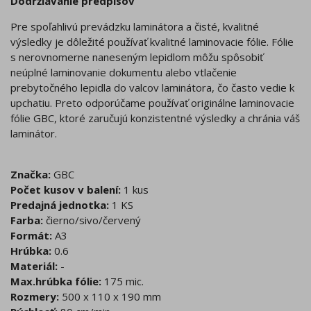
Dodržiavanie predpisov
Pre spoľahlivú prevádzku laminátora a čisté, kvalitné
výsledky je dôležité používať kvalitné laminovacie fólie. Fólie
s nerovnomerne naneseným lepidlom môžu spôsobiť
neúplné laminovanie dokumentu alebo vtlačenie
prebytočného lepidla do valcov laminátora, čo často vedie k
upchatiu. Preto odporúčame používať originálne laminovacie
fólie GBC, ktoré zaručujú konzistentné výsledky a chránia váš
laminátor.
Značka:
GBC
Počet kusov v balení:
1 kus
Predajná jednotka:
1 KS
Farba:
čierno/sivo/červený
Formát:
A3
Hrúbka:
0.6
Materiál:
-
Max.hrúbka fólie:
175 mic.
Rozmery:
500 x 110 x 190 mm