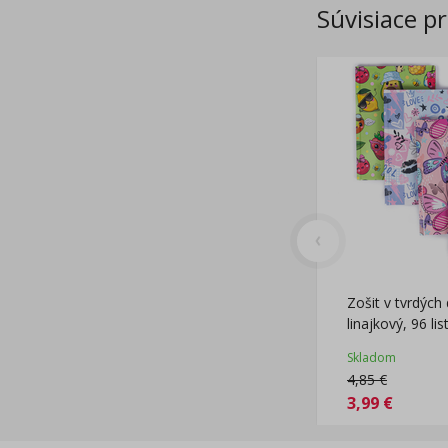
Súvisiace p
Zošit v tvrdých
linajkový, 96 lis
Skladom
4,85
€
3,99
€