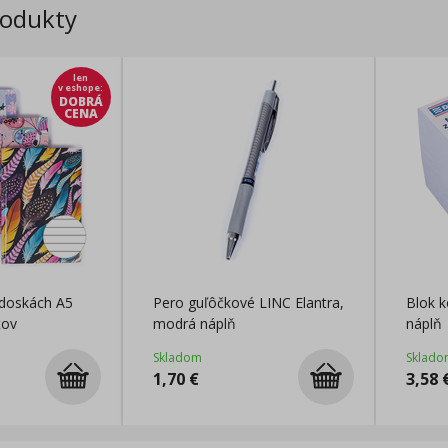
rodukty
len
v eshope
:
DOBRÁ
CENA
 doskách A5
Pero guľôčkové LINC Elantra,
Blok k
tov
modrá náplň
náplň
Skladom
Sklado
1,70
€
3,58