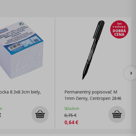
len
v eshope
:
DOBRÁ
CENA
ocka 8.3x8.3cm biely,
Permanentný popisovač M
1mm čierny, Centropen 2846
m
Skladom
€
0,75
€
0,64
€