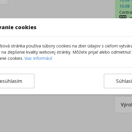
10.08 
Centrá
Z
vanie cookies
–
ová stránka používa súbory cookies na zber údajov s cieľom vytvár
ky na zlepšenie kvality webovej stránky. Môžete prijať alebo odmietnuť
nie cookies.
Viac informácií
esúhlasím
Súhlas
Výro