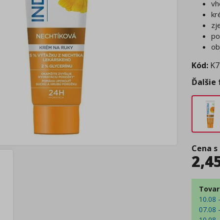
vh
kr
zj
po
ob
Kód:
K7
Ďalšie
Cena s
2,4
Tovar
10.08 
07.08 
10.08 