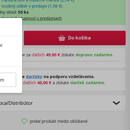
- osobný odber v predajni (
1,98
€
)
lny sklad
:
50 ks
obraziť dostupnosť v predajniach
Do košíka
+
ať
Pri nákupe za
ďalších
49.00
€
získate
dopravu zadarmo.
Rozdávame
darčeky
na podporu vzdelávania.
ím
Nakúpte za
ďalších
40,00
€
a získate
darček zadarmo.
bca/Distribútor
pridať produkt medzi obľúbené