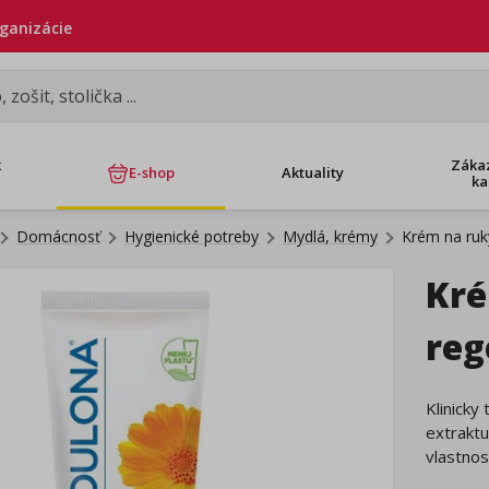
rganizácie
k
Záka
E-shop
Aktuality
ka
Domácnosť
Hygienické potreby
Mydlá, krémy
Krém na ruk
Kré
reg
Klinick
extraktu
vlastnost