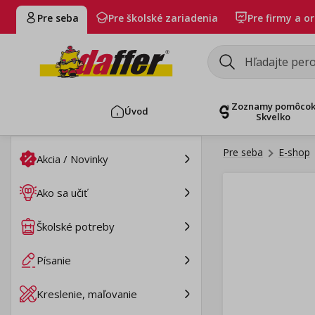
Pre seba
Pre školské zariadenia
Pre firmy a o
Zoznamy pomôco
Úvod
Skvelko
Pre seba
E-shop
Akcia / Novinky
Ako sa učiť
Školské potreby
Písanie
Kreslenie, maľovanie