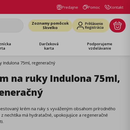
Predajne
Pomoc
Kontakt
Zoznamy pomôcok
Prihlásenie
Skvelko
Registrácia
znícka
Darčeková
Podporujeme
rta
karta
vzdelávanie
y Indulona 75ml, regeneračný
m na ruky Indulona 75ml,
eneračný
y testovaný krém na ruky s vyváženým obsahom prírodného
 z nechtíka má hydratačné, upokojujúce a regeneračné
i.