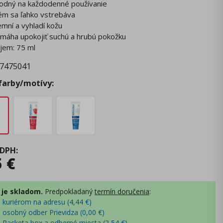
odný na každodenné používanie
ém sa ľahko vstrebáva
emní a vyhladí kožu
máha upokojiť suchú a hrubú pokožku
jem: 75 ml
7475041
 farby/motívy:
 DPH
:
5
€
 je skladom.
Predpokladaný
termín doručenia
:
- kuriérom na adresu (
4,44
€
)
- osobný odber Prievidza (
0,00
€
)
- Packeta box a odberné miesta (
2,54
€
)