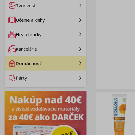
Tvorivosť
Učenie a knihy
Hry a hračky
Kancelária
Domácnosť
Párty