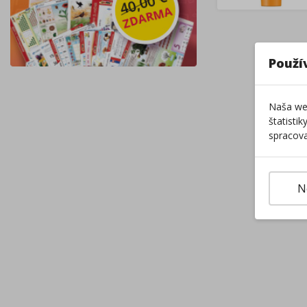
Použí
Naša web
štatisti
spracova
N