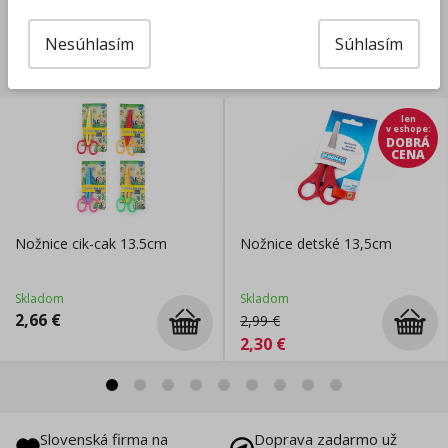
Nesúhlasím
Súhlasím
Súvisiace produkty
len
v eshope
:
DOBRÁ
CENA
Nožnice cik-cak 13.5cm
Nožnice detské 13,5cm
Skladom
Skladom
2,66
€
2,99
€
2,30
€
Slovenská firma na
Doprava zadarmo už