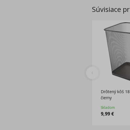
Súvisiace p
Drôtený kôš 18
čierny
Skladom
9,99
€