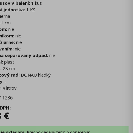
usov v balení:
1 kus
á jednotka:
1 KS
ierna
1 cm
om:
nie
níkom:
nie
žiarne:
nie
vaním:
nie
na separovaný odpad:
nie
l:
plast
:
28 cm
ový rad:
DONAU hladký
y:
-
14 litrov
11236
 DPH
:
8
€
 je skladom.
Predpokladaný
termín doručenia
: