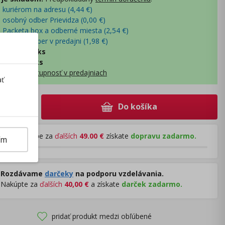
- kuriérom na adresu (
4,44
€
)
- osobný odber Prievidza (
0,00
€
)
- Packeta box a odberné miesta (
2,54
€
)
- osobný odber v predajni (
1,98
€
)
lny sklad
:
0 ks
ý sklad
:
69 ks
obraziť dostupnosť v predajniach
ať
Do košíka
+
Pri nákupe za
ďalších
49.00
€
získate
dopravu zadarmo.
ím
Rozdávame
darčeky
na podporu vzdelávania.
Nakúpte za
ďalších
40,00
€
a získate
darček zadarmo.
pridať produkt medzi obľúbené