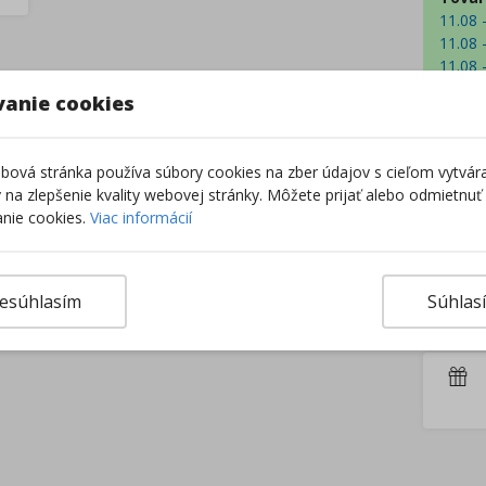
11.08 
11.08 
11.08 
11.08 
vanie cookies
Centrá
Extern
Z
ová stránka používa súbory cookies na zber údajov s cieľom vytvár
ky na zlepšenie kvality webovej stránky. Môžete prijať alebo odmietnuť
nie cookies.
Viac informácií
–
esúhlasím
Súhlas