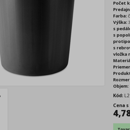
Počet k
Predajn
Farba:
č
Výška:
3
s pedál
s popol
protipo
s rebro
vložka 
Materiá
Priemer
Produkt
Rozmer
Objem:
Kód:
L2
Cena s
4,7
Tovar