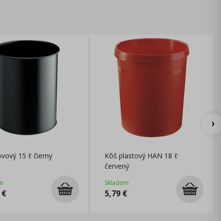
vový 15 ℓ čierny
Kôš plastový HAN 18 ℓ
červený
m
Skladom
€
5,79
€