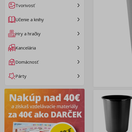
Tvorivosť
Učenie a knihy
Hry a hračky
Kancelária
Domácnosť
Párty