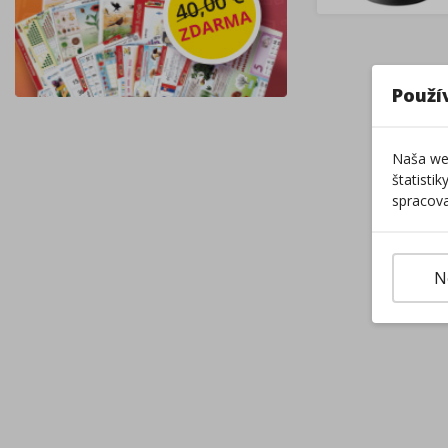
Použí
Naša web
štatisti
spracova
N