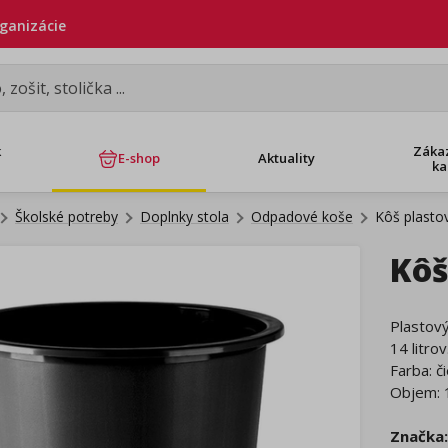
rganizácie
k
Záka
E-shop
Aktuality
ka
Školské potreby
Doplnky stola
Odpadové koše
Kôš plastov
Kôš
Plastov
14 litrov
Farba: č
Objem: 1
Značka: