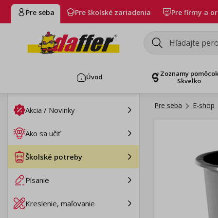
Pre seba
Pre školské zariadenia
Pre firmy a o
Zoznamy pomôco
Úvod
Skvelko
Pre seba
E-shop
Akcia / Novinky
Ako sa učiť
Školské potreby
Písanie
Kreslenie, maľovanie