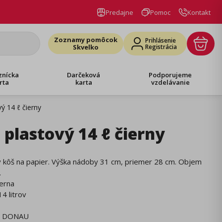
Predajne
Pomoc
Kontakt
Zoznamy pomôcok
Prihlásenie
Skvelko
Registrácia
znícka
Darčeková
Podporujeme
rta
karta
vzdelávanie
ý 14 ℓ čierny
 plastový 14 ℓ čierny
ý kôš na papier. Výška nádoby 31 cm, priemer 28 cm. Objem
.
ierna
4 litrov
DONAU