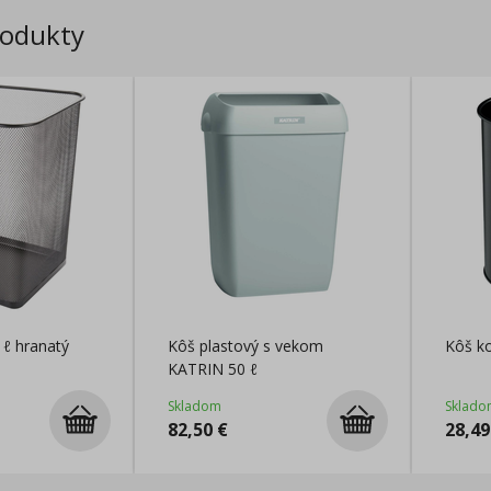
rodukty
 ℓ hranatý
Kôš plastový s vekom
Kôš ko
KATRIN 50 ℓ
Skladom
Sklado
82,50
€
28,49