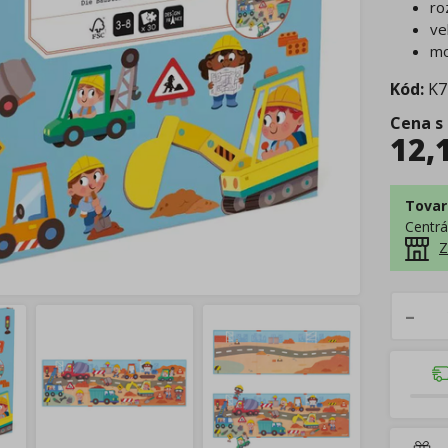
ro
ve
mo
Kód:
K7
Cena s
12,
Tovar
Centrá
Z
–