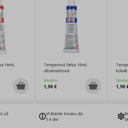
ba 16ml,
Temperová farba 16ml,
Tempe
ultramarínová
kobal
Skladom
Sklado
1,90
€
1,90
o už
Vrátenie tovaru do
8
14 dní
s