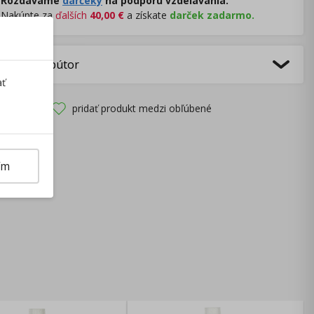
Rozdávame
darčeky
na podporu vzdelávania.
Nakúpte za
ďalších
40,00
€
a získate
darček zadarmo.
bca/Distribútor
ať
pridať produkt medzi obľúbené
ím