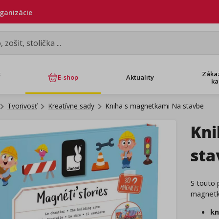
rganizácie
k
Záka
E-shop
Aktuality
ka
Tvorivosť
Kreatívne sady
Kniha s magnetkami Na stavbe
Kni
sta
S touto 
magnetk
kn