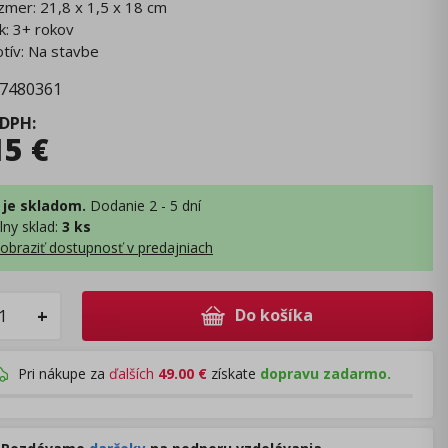
zmer: 21,8 x 1,5 x 18 cm
k: 3+ rokov
tív: Na stavbe
7480361
 DPH
:
15
€
 je skladom.
Dodanie 2 - 5 dní
lny sklad
:
3 ks
obraziť dostupnosť v predajniach
Do košíka
+
Pri nákupe za
ďalších
49.00
€
získate
dopravu zadarmo.