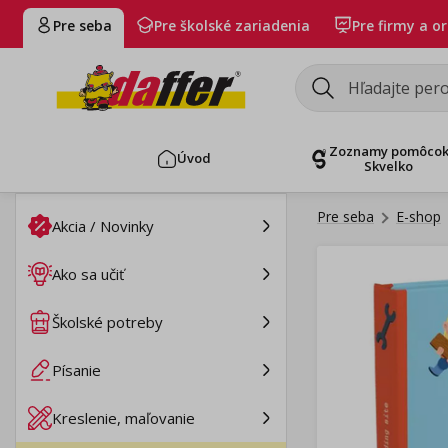
Pre seba
Pre školské zariadenia
Pre firmy a o
Zoznamy pomôco
Úvod
Skvelko
Pre seba
E-shop
Akcia / Novinky
Ako sa učiť
Školské potreby
Písanie
Kreslenie, maľovanie