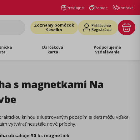
Predajne
Pomoc
Kontakt
Zoznamy pomôcok
Prihlásenie
Skvelko
Registrácia
znícka
Darčeková
Podporujeme
rta
karta
vzdelávanie
ha s magnetkami Na
vbe
praktickou knihou s ilustrovaným pozadím si deti môžu vďaka
ám vytvárať neustále nové príbehy.
iha obsahuje 30 ks magnetiek