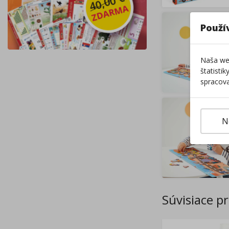
Použí
Naša web
štatisti
spracova
N
Súvisiace p