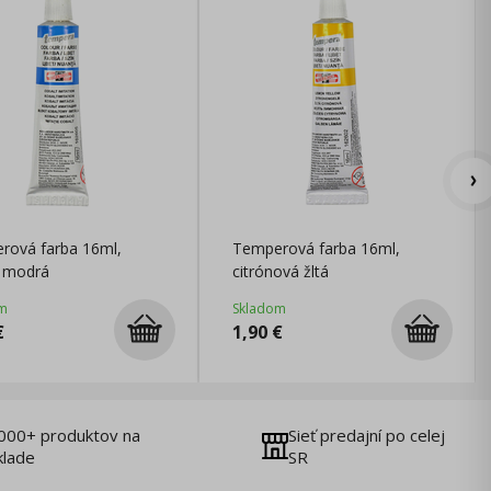
rová farba 16ml,
Temperová farba 16ml,
t modrá
citrónová žltá
m
Skladom
€
1,90
€
000+ produktov na
Sieť predajní po celej
klade
SR