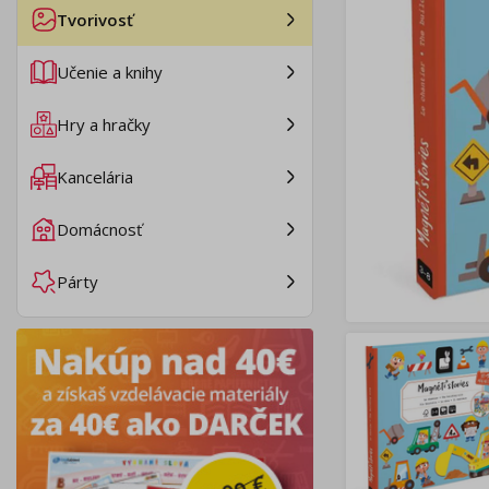
Tvorivosť
Učenie a knihy
Hry a hračky
Kancelária
Domácnosť
Párty