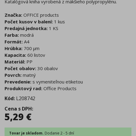
Katalógová kniha vyrobená z mäkšieho polypropylénu.
Značka:
OFFICE products
Počet kusov v balení:
1 kus
Predajná jednotka:
1 KS
Farba:
modrá
Formát:
A4
Hrúbka:
700 μm
Kapacita:
60 listov
Materiál:
PP
Počet obalov:
30 obalov
Povrch:
matný
Prevedenie:
s vymeniteľnou etiketou
Produktový rad:
Office Products
Kód:
L208742
Cena s DPH
:
5,29
€
Tovar je skladom.
Dodanie 2 - 5 dní