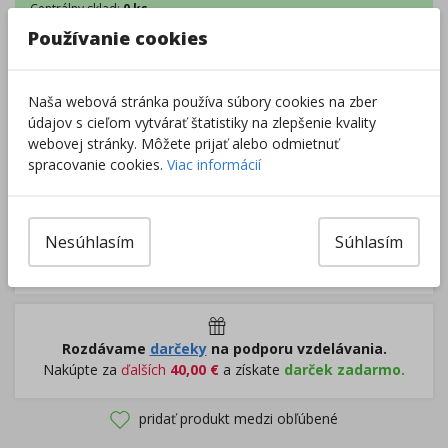
Centrálny sklad
:
0 ks
Externý sklad
:
15 ks
Používanie cookies
Zobraziť dostupnosť v predajniach
Naša webová stránka používa súbory cookies na zber
–
+
údajov s cieľom vytvárať štatistiky na zlepšenie kvality
webovej stránky. Môžete prijať alebo odmietnuť
spracovanie cookies.
Viac informácií
Do košíka
Pri nákupe za
ďalších
49.00
€
Nesúhlasím
Súhlasím
získate
dopravu zadarmo.
Rozdávame
darčeky
na podporu vzdelávania.
Nakúpte za
ďalších
40,00
€
a získate
darček zadarmo.
pridať produkt medzi obľúbené