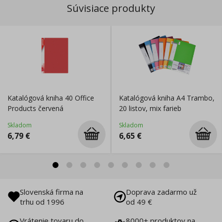
Súvisiace produkty
Katalógová kniha 40 Office
Katalógová kniha A4 Trambo,
Products červená
20 listov, mix farieb
Skladom
Skladom
6,79
€
6,65
€
Slovenská firma na
Doprava zadarmo už
trhu od 1996
od 49 €
Vrátenie tovaru do
8000+ produktov na