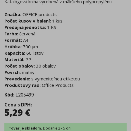
Katalógová kniha vyrobená z mäkšieho polypropylénu.
Značka:
OFFICE products
Počet kusov v balení:
1 kus
Predajná jednotka:
1 KS
Farba:
červená
Formát:
A4
Hrúbka:
700 μm
Kapacita:
60 listov
Materiál:
PP
Počet obalov:
30 obalov
Povrch:
matný
Prevedenie:
s vymeniteľnou etiketou
Produktový rad:
Office Products
Kód:
L205499
Cena s DPH
:
5,29
€
Tovar je skladom.
Dodanie 2 - 5 dní