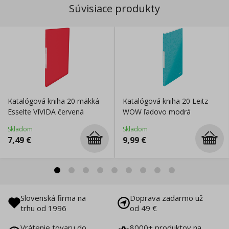
Súvisiace produkty
Katalógová kniha 20 mäkká
Katalógová kniha 20 Leitz
Esselte VIVIDA červená
WOW ľadovo modrá
Skladom
Skladom
7,49
€
9,99
€
Slovenská firma na
Doprava zadarmo už
trhu od 1996
od 49 €
Vrátenie tovaru do
8000+ produktov na