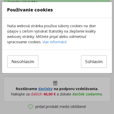
Centrálny sklad
:
0 ks
Externý sklad
:
16 ks
Používanie cookies
Zobraziť dostupnosť v predajniach
Naša webová stránka používa súbory cookies na zber
–
+
údajov s cieľom vytvárať štatistiky na zlepšenie kvality
webovej stránky. Môžete prijať alebo odmietnuť
spracovanie cookies.
Viac informácií
Do košíka
Pri nákupe za
ďalších
49.00
€
Nesúhlasím
Súhlasím
získate
dopravu zadarmo.
Rozdávame
darčeky
na podporu vzdelávania.
Nakúpte za
ďalších
40,00
€
a získate
darček zadarmo.
pridať produkt medzi obľúbené