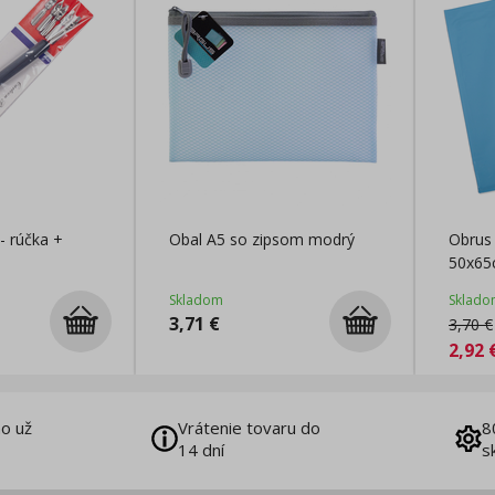
 - rúčka +
Obal A5 so zipsom modrý
Obrus 
50x6
Skladom
Sklado
3,71
€
3,70
€
2,92
o už
Vrátenie tovaru do
8
14 dní
s