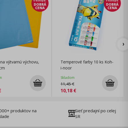
v eshope
:
v eshope
:
DOBRÁ
DOBRÁ
CENA
CENA
na výtvarnú výchovu,
Temperové farby 10 ks Koh-
5cm
i-noor
m
Skladom
11,45
€
€
10,18
€
000+ produktov na
Sieť predajní po celej
klade
SR