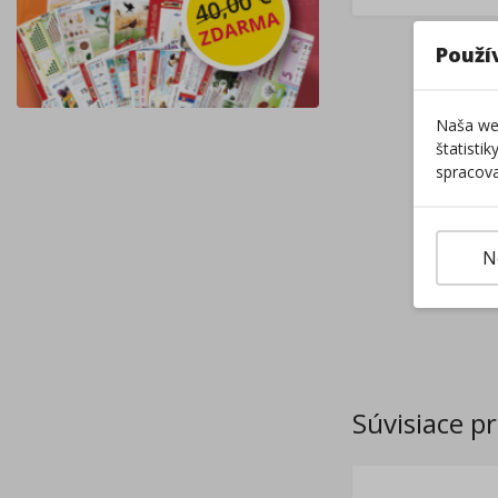
Použí
Naša web
štatisti
spracova
N
Súvisiace p