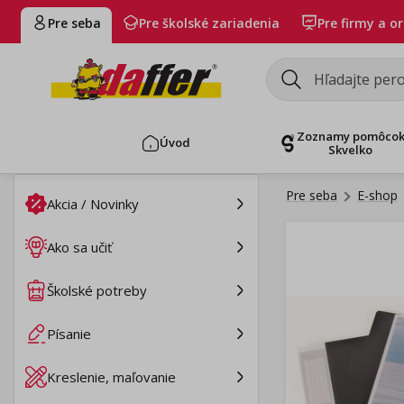
Pre seba
Pre školské zariadenia
Pre firmy a o
Zoznamy pomôco
Úvod
Skvelko
Pre seba
E-shop
Akcia / Novinky
Ako sa učiť
Školské potreby
Písanie
Kreslenie, maľovanie