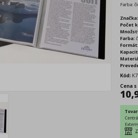
Farba: č
Značka:
Počet k
Množstv
Farba:
č
Formát
Kapacit
Materiá
Prevede
Kód:
K7
Cena s
10,
Tovar
Centrá
Extern
Z