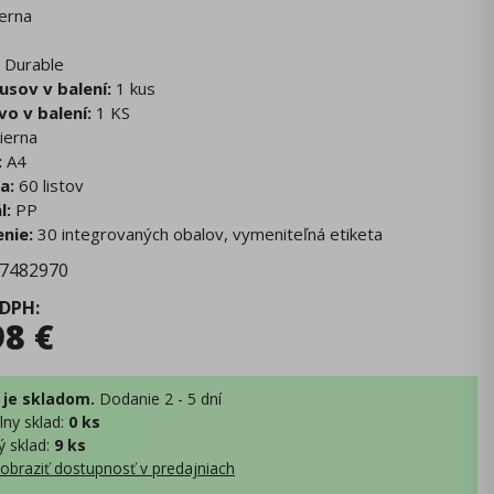
ierna
Durable
usov v balení:
1 kus
o v balení:
1 KS
ierna
:
A4
a:
60 listov
l:
PP
nie:
30 integrovaných obalov, vymeniteľná etiketa
7482970
 DPH
:
98
€
 je skladom.
Dodanie 2 - 5 dní
lny sklad
:
0 ks
ý sklad
:
9 ks
obraziť dostupnosť v predajniach