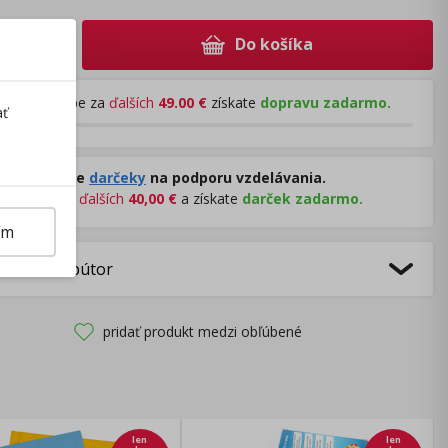
Do košíka
+
Pri nákupe za
ďalších
49.00
€
získate
dopravu zadarmo.
ať
Rozdávame
darčeky
na podporu vzdelávania.
Nakúpte za
ďalších
40,00
€
a získate
darček zadarmo.
ím
bca/Distribútor
pridať produkt medzi obľúbené
len
len