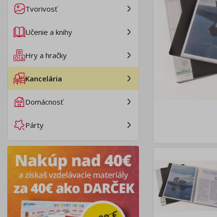
Tvorivosť
Učenie a knihy
Hry a hračky
Kancelária
Domácnosť
Párty