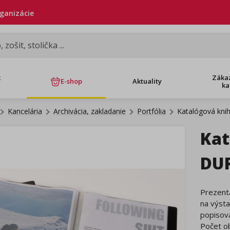
rganizácie
k
Záka
E-shop
Aktuality
ka
Kancelária
Archivácia, zakladanie
Portfólia
Katalógová kni
Kat
DU
Prezenta
na výst
popisova
Počet ob