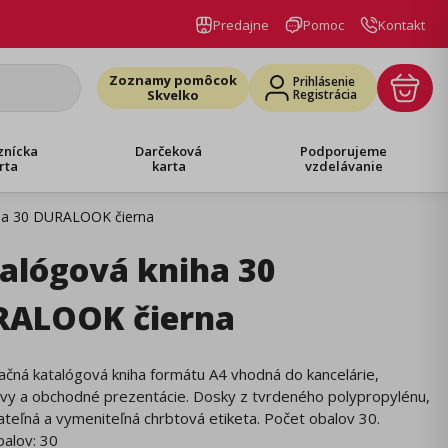
Predajne
Pomoc
Kontakt
Zoznamy pomôcok
Prihlásenie
Skvelko
Registrácia
znícka
Darčeková
Podporujeme
rta
karta
vzdelávanie
ha 30 DURALOOK čierna
alógová kniha 30
RALOOK čierna
čná katalógová kniha formátu A4 vhodná do kancelárie,
avy a obchodné prezentácie. Dosky z tvrdeného polypropylénu,
teľná a vymeniteľná chrbtová etiketa. Počet obalov 30.
alov: 30