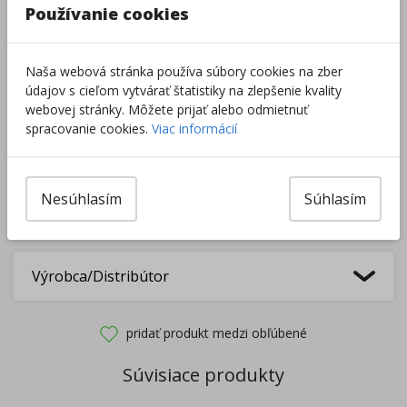
Používanie cookies
Do košíka
Naša webová stránka používa súbory cookies na zber
údajov s cieľom vytvárať štatistiky na zlepšenie kvality
Pri nákupe za
ďalších
49.00
€
webovej stránky. Môžete prijať alebo odmietnuť
získate
dopravu zadarmo.
spracovanie cookies.
Viac informácií
Rozdávame
darčeky
na podporu vzdelávania.
Nesúhlasím
Súhlasím
Nakúpte za
ďalších
40,00
€
a získate
darček zadarmo.
Výrobca/Distribútor
pridať produkt medzi obľúbené
Súvisiace produkty