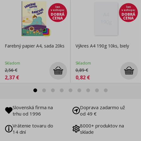
len
len
v eshope
:
v eshope
:
DOBRÁ
DOBRÁ
CENA
CENA
Farebný papier A4, sada 20ks
Výkres A4 190g 10ks, biely
Skladom
Skladom
2,56
€
0,89
€
2,37
€
0,82
€
Slovenská firma na
Doprava zadarmo už
trhu od 1996
od 49 €
Vrátenie tovaru do
8000+ produktov na
14 dní
sklade