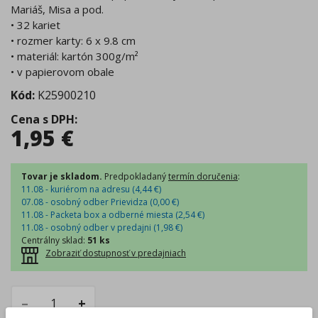
Mariáš, Misa a pod.
• 32 kariet
• rozmer karty: 6 x 9.8 cm
• materiál: kartón 300g/m²
• v papierovom obale
Kód:
K25900210
Cena s DPH
:
1,95
€
Tovar je skladom.
Predpokladaný
termín doručenia
:
11.08 - kuriérom na adresu (
4,44
€
)
07.08 - osobný odber Prievidza (
0,00
€
)
11.08 - Packeta box a odberné miesta (
2,54
€
)
11.08 - osobný odber v predajni (
1,98
€
)
Centrálny sklad
:
51 ks
Zobraziť dostupnosť v predajniach
–
+