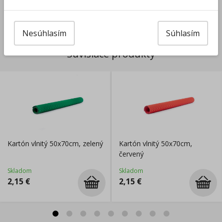
Výrobca/Distribútor
Nesúhlasím
Súhlasím
Súvisiace produkty
Kartón vlnitý 50x70cm, zelený
Kartón vlnitý 50x70cm,
červený
Skladom
Skladom
2,15
€
2,15
€