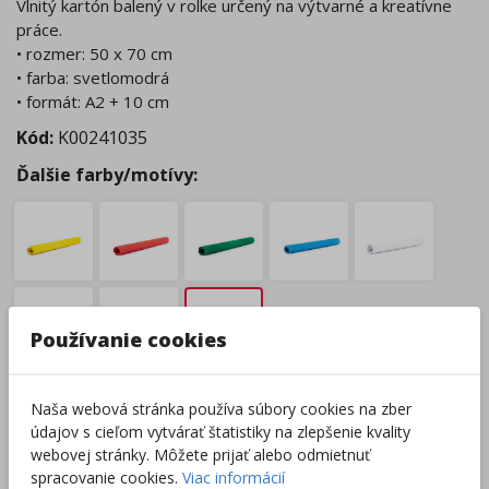
Vlnitý kartón balený v rolke určený na výtvarné a kreatívne
práce.
• rozmer: 50 x 70 cm
• farba: svetlomodrá
• formát: A2 + 10 cm
Kód:
K00241035
Ďalšie farby/motívy:
Používanie cookies
Tovar nie je skladom.
Naša webová stránka používa súbory cookies na zber
Tento produkt momentálne nie je možné objednať.
údajov s cieľom vytvárať štatistiky na zlepšenie kvality
Zobraziť dostupnosť v predajniach
webovej stránky. Môžete prijať alebo odmietnuť
spracovanie cookies.
Viac informácií