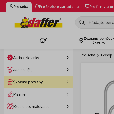
Pre seba
Pre školské zariadenia
Pre firmy a o
Zoznamy pomôco
Úvod
Skvelko
Pre seba
E-shop
Akcia / Novinky
Ako sa učiť
Školské potreby
Písanie
Kreslenie, maľovanie