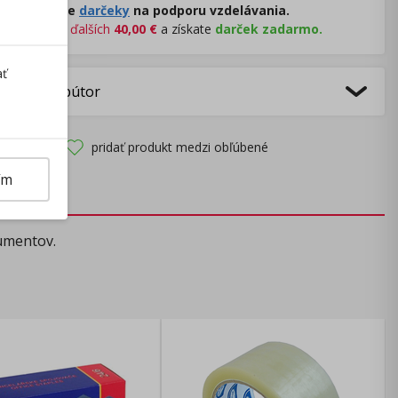
Rozdávame
darčeky
na podporu vzdelávania.
Nakúpte za
ďalších
40,00
€
a získate
darček zadarmo.
ať
bca/Distribútor
pridať produkt medzi obľúbené
ím
kumentov.