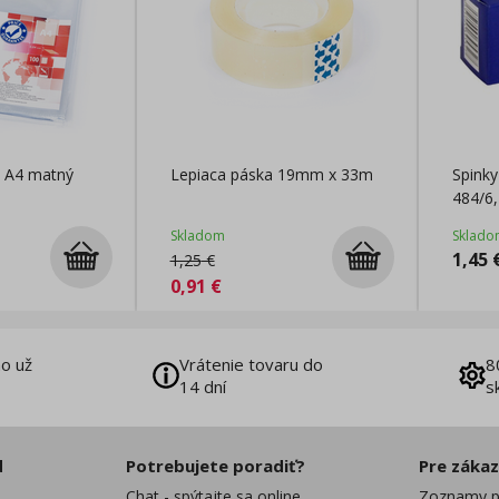
e A4 matný
Lepiaca páska 19mm x 33m
Spinky
484/6,
Skladom
Sklado
1,45
1,25
€
0,91
€
o už
Vrátenie tovaru do
8
14 dní
s
d
Potrebujete poradiť?
Pre záka
Chat - spýtajte sa online
Zoznamy p