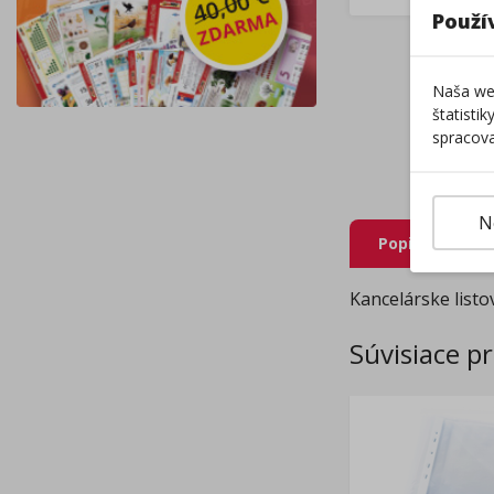
Použí
Naša web
štatisti
spracova
N
Popis produkt
Kancelárske listo
Súvisiace p