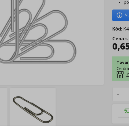
po
V
Kód:
K4
Cena s
0,6
Tovar
Centrá
Z
–