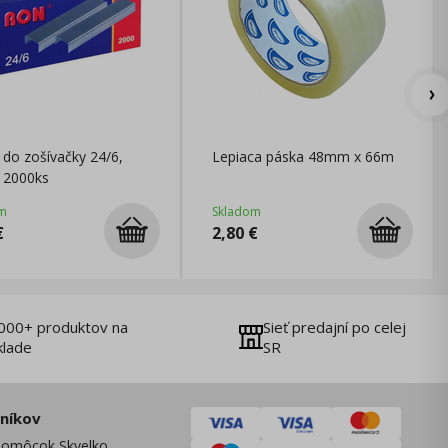
 do zošívačky 24/6,
Lepiaca páska 48mm x 66m
 2000ks
m
Skladom
€
2,80
€
000+ produktov na
Sieť predajní po celej
klade
SR
zníkov
omôcok Skvelko