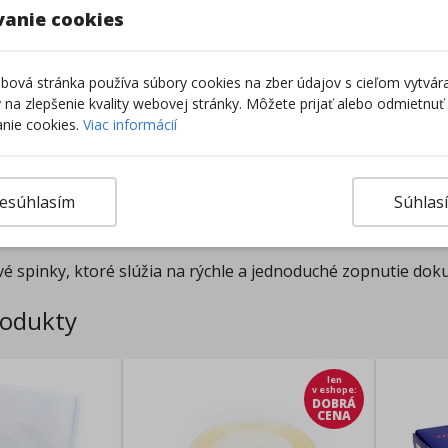
vanie cookies
ová stránka používa súbory cookies na zber údajov s cieľom vytvár
Výro
ky na zlepšenie kvality webovej stránky. Môžete prijať alebo odmietnuť
nie cookies.
Viac informácií
esúhlasím
Súhlas
u
vé spinky, ktoré slúžia na rýchle a jednoduché zopnutie do
rodukty
len
v eshope
:
DOBRÁ
CENA