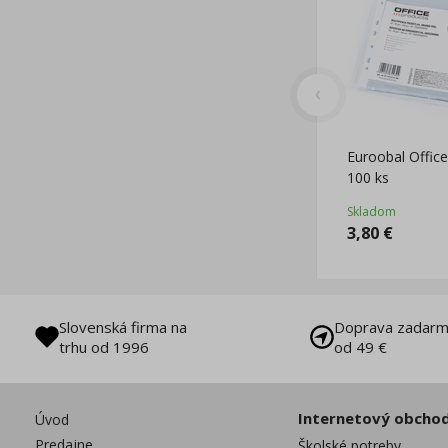
Euroobal Offic
100 ks
Skladom
3,80
€
Slovenská firma na
Doprava zadarm
trhu od 1996
od 49 €
Internetový obcho
Úvod
Predajne
Školské potreby