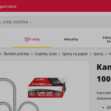
rganizácie
k
Záka
E-shop
Aktuality
ka
Školské potreby
Doplnky stola
Spony na papier
Spony
K
Kan
100
Kancelár
dokumen
dĺ