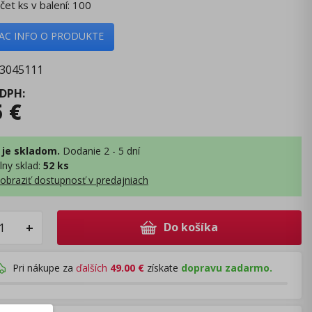
čet ks v balení: 100
IAC INFO O PRODUKTE
3045111
 DPH
:
5
€
 je skladom.
Dodanie 2 - 5 dní
lny sklad
:
52 ks
obraziť dostupnosť v predajniach
Do košíka
+
Pri nákupe za
ďalších
49.00
€
získate
dopravu zadarmo.