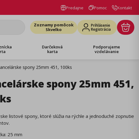
Predajne
Pomoc
Kontakt
Zoznamy pomôcok
Prihlásenie
Skvelko
Registrácia
znícka
Darčeková
Podporujeme
rta
karta
vzdelávanie
ancelárske spony 25mm 451, 100ks
celárske spony 25mm 451,
ks
ske listové spony, ktoré slúžia na rýchle a jednoduché zopnutie
tov.
žka: 25 mm