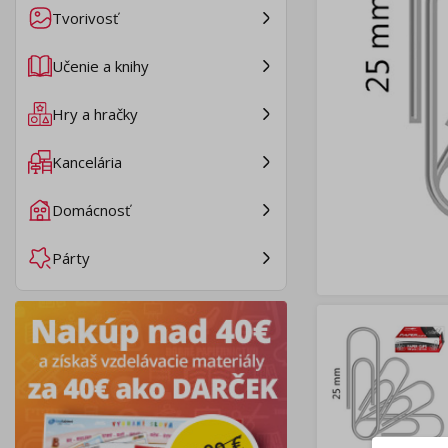
Tvorivosť
Učenie a knihy
Hry a hračky
Kancelária
Domácnosť
Párty