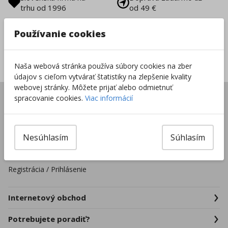
trhu od 1996
od 49 €
Vrátenie tovaru do
8000+ produktov na
Používanie cookies
14 dní
sklade
Sieť predajní po celej
Naša webová stránka používa súbory cookies na zber
SR
údajov s cieľom vytvárať štatistiky na zlepšenie kvality
webovej stránky. Môžete prijať alebo odmietnuť
Úvod
spracovanie cookies.
Viac informácií
Predajne
Pre školské zariadenia
Nesúhlasím
Súhlasím
Firmy a organizácie
Kontakty
Registrácia / Prihlásenie
Internetový obchod
Potrebujete poradiť?