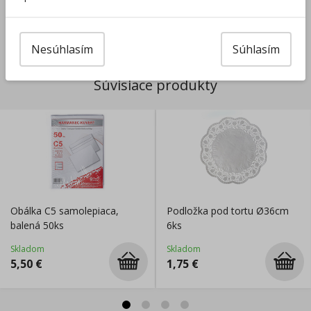
Výrobca/Distribútor
Nesúhlasím
Súhlasím
Súvisiace produkty
Obálka C5 samolepiaca,
Podložka pod tortu Ø36cm
balená 50ks
6ks
Skladom
Skladom
5,50
€
1,75
€