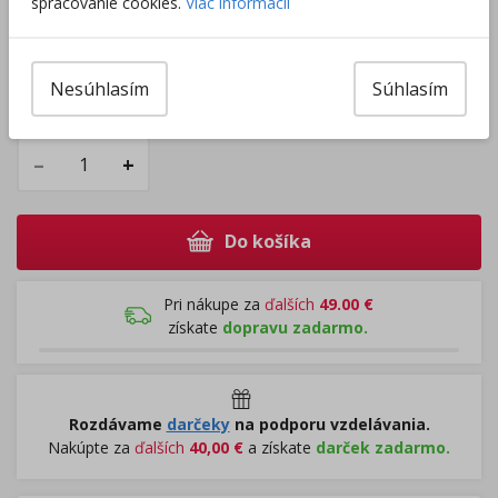
spracovanie cookies.
Viac informácií
06.08 - osobný odber Prievidza (
0,00
€
)
07.08 - Packeta box a odberné miesta (
2,54
€
)
07.08 - osobný odber v predajni (
1,98
€
)
Centrálny sklad
:
312 ks
Nesúhlasím
Súhlasím
Zobraziť dostupnosť v predajniach
–
+
Do košíka
Pri nákupe za
ďalších
49.00
€
získate
dopravu zadarmo.
Rozdávame
darčeky
na podporu vzdelávania.
Nakúpte za
ďalších
40,00
€
a získate
darček zadarmo.