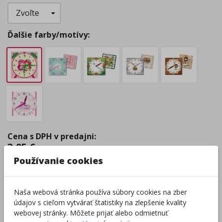
Ďalšie farby/motívy:
Cena s DPH v predajni
:
3,05
€
Používanie cookies
Cena v eshope
:
2,23
€
Naša webová stránka používa súbory cookies na zber
údajov s cieľom vytvárať štatistiky na zlepšenie kvality
Tovar je skladom.
Predpokladaný
termín doručenia
:
webovej stránky. Môžete prijať alebo odmietnuť
07.08 - kuriérom na adresu (
4,44
€
)