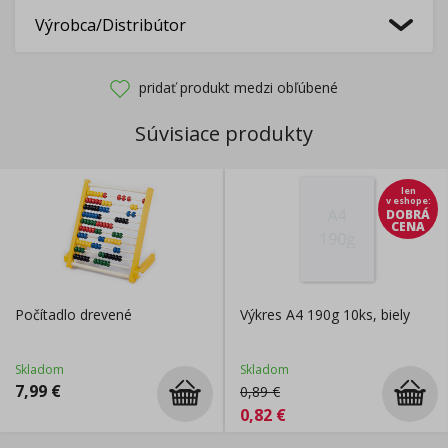
Výrobca/Distribútor
pridať produkt medzi obľúbené
Súvisiace produkty
len
v eshope
:
DOBRÁ
CENA
Počítadlo drevené
Výkres A4 190g 10ks, biely
Skladom
Skladom
7,99
€
0,89
€
0,82
€