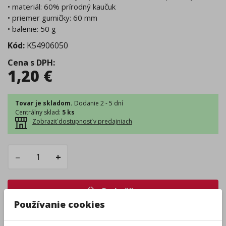
• materiál: 60% prírodný kaučuk
• priemer gumičky: 60 mm
• balenie: 50 g
Kód:
K54906050
Cena s DPH
:
1,20
€
Tovar je skladom.
Dodanie 2 - 5 dní
Centrálny sklad
:
5 ks
Zobraziť dostupnosť v predajniach
–
+
Do košíka
Používanie cookies
Pri nákupe za
ďalších
49.00
€