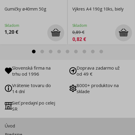
Gumičky ø40mm 50g
Výkres A4 190g 10ks, biely
Skladom
Skladom
1,20
€
0,89
€
0,82
€
Slovenská firma na
Doprava zadarmo už
trhu od 1996
od 49 €
Vrátenie tovaru do
8000+ produktov na
14 dní
sklade
Sieť predajní po celej
SR
Úvod
Predajne