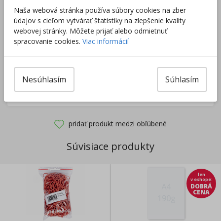
získate
dopravu zadarmo.
Naša webová stránka používa súbory cookies na zber
údajov s cieľom vytvárať štatistiky na zlepšenie kvality
webovej stránky. Môžete prijať alebo odmietnuť
spracovanie cookies.
Viac informácií
Rozdávame
darčeky
na podporu vzdelávania.
Nakúpte za
ďalších
40,00
€
a získate
darček zadarmo.
Nesúhlasím
Súhlasím
Výrobca/Distribútor
pridať produkt medzi obľúbené
Súvisiace produkty
len
v eshope
:
DOBRÁ
CENA