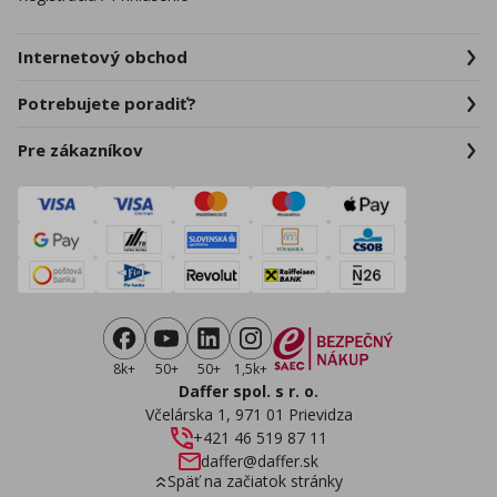
Internetový obchod
Potrebujete poradiť?
Pre zákazníkov
8k+
50+
50+
1,5k+
Daffer spol. s r. o.
Včelárska 1, 971 01 Prievidza
+421 46 519 87 11
daffer@daffer.sk
Späť na začiatok stránky