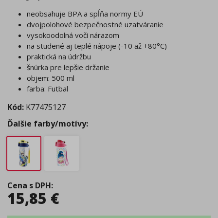
neobsahuje BPA a spĺňa normy EÚ
dvojpolohové bezpečnostné uzatváranie
vysokoodolná voči nárazom
na studené aj teplé nápoje (-10 až +80°C)
praktická na údržbu
šnúrka pre lepšie držanie
objem: 500 ml
farba: Futbal
Kód:
K77475127
Ďalšie farby/motívy:
Cena s DPH
:
15,85
€