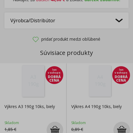
Výrobca/Distribútor
pridať produkt medzi obľúbené
Súvisiace produkty
len
len
v eshope
:
v eshope
:
DOBRÁ
DOBRÁ
CENA
CENA
Výkres A3 190g 10ks, biely
Výkres A4 190g 10ks, biely
Skladom
Skladom
1,85
€
0,89
€