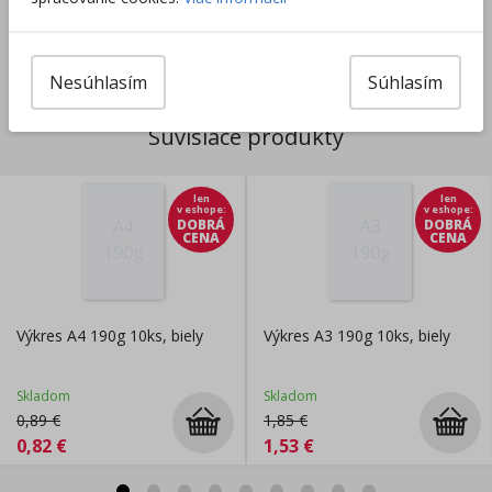
Výrobca/Distribútor
Nesúhlasím
Súhlasím
Súvisiace produkty
len
len
v eshope
:
v eshope
:
DOBRÁ
DOBRÁ
CENA
CENA
Výkres A4 190g 10ks, biely
Výkres A3 190g 10ks, biely
Skladom
Skladom
0,89
€
1,85
€
0,82
€
1,53
€