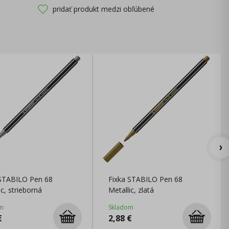
pridať produkt medzi obľúbené
 STABILO Pen 68
Fixka STABILO Pen 68
ic, strieborná
Metallic, zlatá
m
Skladom
€
2,88
€