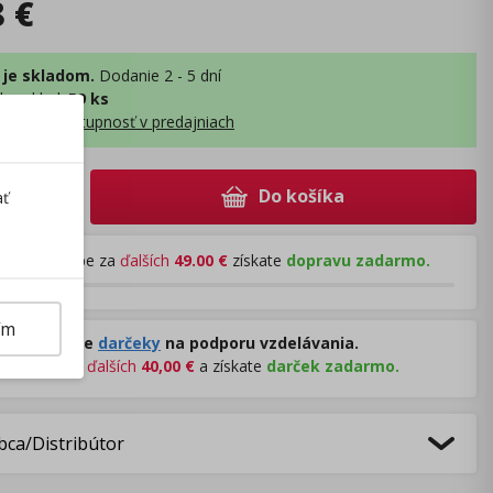
8
€
 je skladom.
Dodanie 2 - 5 dní
lny sklad
:
59 ks
obraziť dostupnosť v predajniach
Do košíka
+
ať
Pri nákupe za
ďalších
49.00
€
získate
dopravu zadarmo.
ím
Rozdávame
darčeky
na podporu vzdelávania.
Nakúpte za
ďalších
40,00
€
a získate
darček zadarmo.
bca/Distribútor