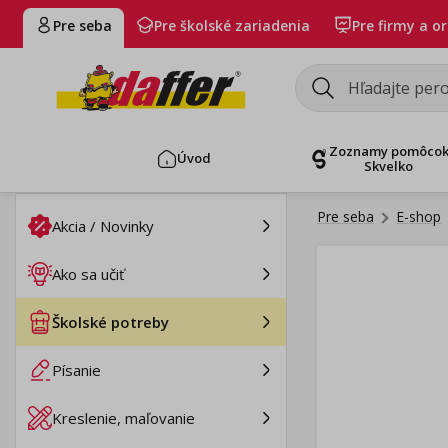
Pre seba
Pre školské zariadenia
Pre firmy a o
Zoznamy pomôco
Úvod
Skvelko
Pre seba
E-shop
Akcia / Novinky
Ako sa učiť
Školské potreby
Písanie
Kreslenie, maľovanie