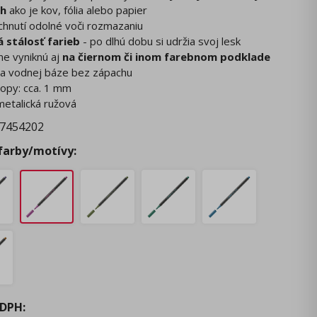
ch
ako je kov, fólia alebo papier
chnutí odolné voči rozmazaniu
 stálosť farieb
- po dlhú dobu si udržia svoj lesk
lne vyniknú aj
na čiernom či inom farebnom podklade
na vodnej báze bez zápachu
stopy: cca. 1 mm
 metalická ružová
7454202
 farby/motívy:
 DPH
: