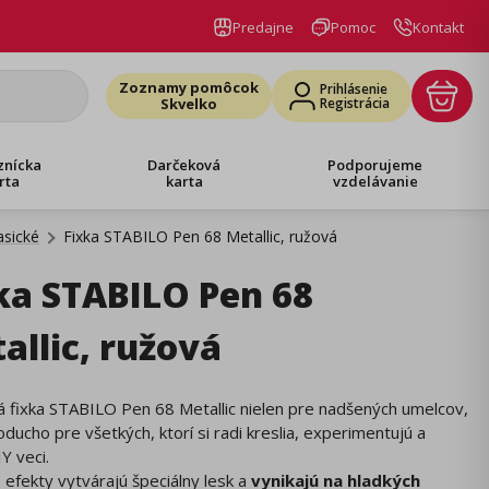
Predajne
Pomoc
Kontakt
Zoznamy pomôcok
Prihlásenie
Skvelko
Registrácia
znícka
Darčeková
Podporujeme
rta
karta
vzdelávanie
asické
Fixka STABILO Pen 68 Metallic, ružová
ka STABILO Pen 68
allic, ružová
ná fixka STABILO Pen 68 Metallic nielen pre nadšených umelcov,
oducho pre všetkých, ktorí si radi kreslia, experimentujú a
Y veci.
 efekty vytvárajú špeciálny lesk a
vynikajú na hladkých