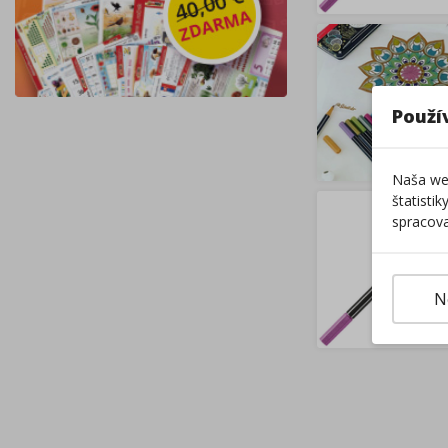
Použí
Naša web
štatisti
spracova
N