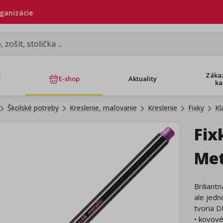
rganizácie
k
Záka
E-shop
Aktuality
ka
Školské potreby
Kreslenie, maľovanie
Kreslenie
Fixky
Kl
Fix
Met
Briliant
ale jedn
tvoria DI
• kovové