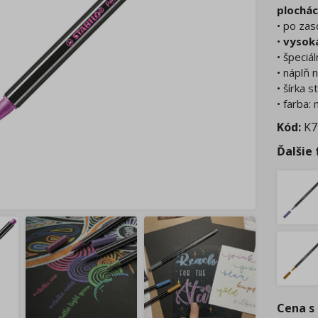
plochá
• po zas
•
vysoká
• špeciá
• náplň 
• šírka 
• farba:
Kód:
K7
Ďalšie
Cena s