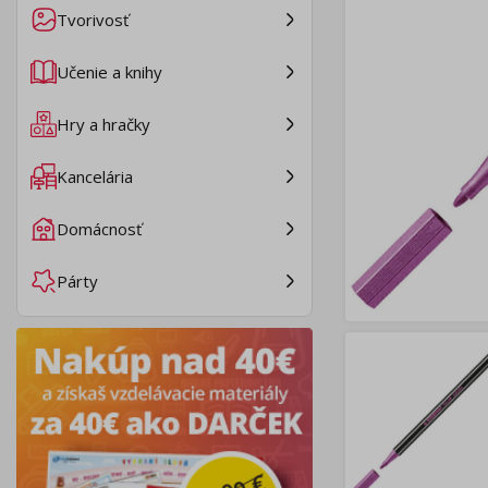
Tvorivosť
Učenie a knihy
Hry a hračky
Kancelária
Domácnosť
Párty