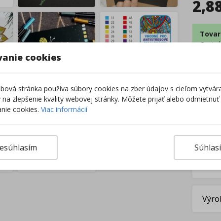
2,8
Tovar
Centrá
Z
vanie cookies
–
ová stránka používa súbory cookies na zber údajov s cieľom vytvár
ky na zlepšenie kvality webovej stránky. Môžete prijať alebo odmietnuť
nie cookies.
Viac informácií
esúhlasím
Súhlas
Výro