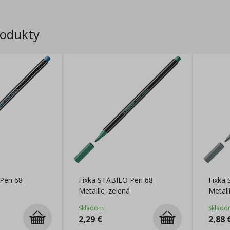
rodukty
 Pen 68
Fixka STABILO Pen 68
Fixka
Metallic, zelená
Metall
Skladom
Sklado
2,29
€
2,88