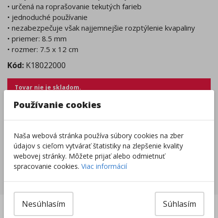
• určená na roprašovanie tekutých farieb
• jednoduché používanie
• nezabezpečuje však najjemnejšie rozptýlenie kvapaliny
• priemer: 8.5 mm
• rozmer: 7.5 x 12 cm
Kód:
K18022000
Tovar nie je skladom.
Tento produkt momentálne nie je možné objednať.
Používanie cookies
Zobraziť dostupnosť v predajniach
Naša webová stránka používa súbory cookies na zber
Výrobca/Distribútor
údajov s cieľom vytvárať štatistiky na zlepšenie kvality
webovej stránky. Môžete prijať alebo odmietnuť
spracovanie cookies.
Viac informácií
Súvisiace produkty
Nesúhlasím
Súhlasím
len
v eshope
:
DOBRÁ