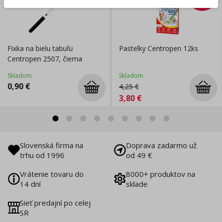
CENA
Fixka na bielu tabuľu
Pastelky Centropen 12ks
Centropen 2507, čierna
Skladom
Skladom
0,90
€
4,25
€
3,80
€
Slovenská firma na
Doprava zadarmo už
trhu od 1996
od 49 €
Vrátenie tovaru do
8000+ produktov na
14 dní
sklade
Sieť predajní po celej
SR