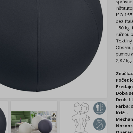
správne
inštitú
ISO 155
bez ftal
150 kg. 
ručnou p
Textilný
Obsahuje
pumpu a 
2,87 kg.
Značka:
Počet k
Predajn
Doba se
Druh:
fi
Farba:
s
Kríž:
-
Mechan
Nosnos
Operad