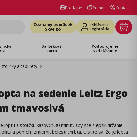
Predajne
Pomoc
Kontakt
Zoznamy pomôcok
Prihlásenie
Skvelko
Registrácia
znícka
Darčeková
Podporujeme
rta
karta
vzdelávanie
stoličky a taburety
lopta na sedenie Leitz Ergo
m tmavosivá
te loptu a stoličku každých 30 minút, aby ste zlepšili držanie
xibilitu a pomohli zmierniť bolesti chrbta. Uistite sa, že je lopta