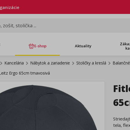
rganizácie
k
Záka
E-shop
Aktuality
ka
Kancelária
Nábytok a zariadenie
Stoličky a kreslá
Balančné 
 Leitz Ergo 65cm tmavosivá
Fit
65c
Striedaj
tela, fle