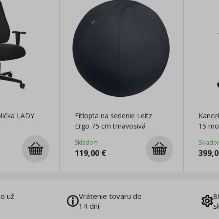
olička LADY
Fitlopta na sedenie Leitz
Kancel
Ergo 75 cm tmavosivá
15 mo
Skladom
Sklado
119,00
€
399,0
o už
Vrátenie tovaru do
8
14 dní
s