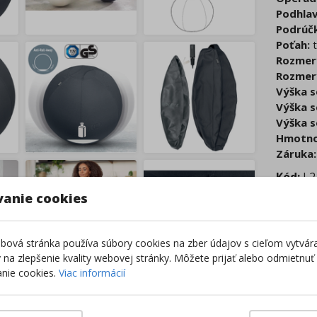
Podhlav
Podrúč
Poťah:
t
Rozmer
Rozmery 
Výška s
Výška s
Výška s
Hmotno
Záruka:
Kód:
L2
vanie cookies
Cena s
96,
ová stránka používa súbory cookies na zber údajov s cieľom vytvár
ky na zlepšenie kvality webovej stránky. Môžete prijať alebo odmietnuť
Tovar
nie cookies.
Viac informácií
12.08 
11.08 
12.08 