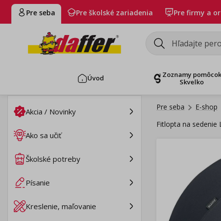
Pre seba
Pre školské zariadenia
Pre firmy a o
Zoznamy pomôco
Úvod
Skvelko
Pre seba
E-shop
Akcia / Novinky
Fitlopta na sedenie
Ako sa učiť
Školské potreby
Písanie
Kreslenie, maľovanie