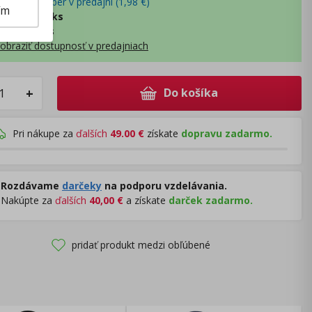
- osobný odber v predajni (
1,98
€
)
ím
lny sklad
:
0 ks
ý sklad
:
1 ks
obraziť dostupnosť v predajniach
Do košíka
+
Pri nákupe za
ďalších
49.00
€
získate
dopravu zadarmo.
Rozdávame
darčeky
na podporu vzdelávania.
Nakúpte za
ďalších
40,00
€
a získate
darček zadarmo.
pridať produkt medzi obľúbené