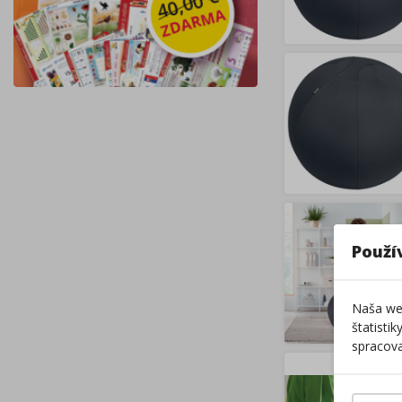
Použí
Naša web
štatisti
spracova