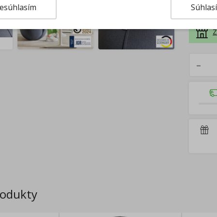
12.08 
esúhlasím
Súhlas
Centrá
Extern
Z
–
rodukty