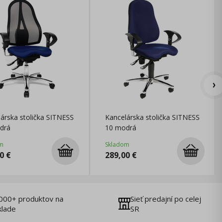
árska stolička SITNESS
Kancelárska stolička SITNESS
drá
10 modrá
m
Skladom
0
€
289,00
€
000+ produktov na
Sieť predajní po celej
klade
SR