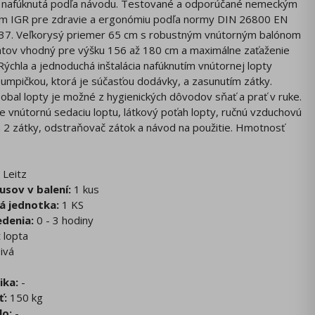
 nafúknutá podľa návodu. Testované a odporúčané nemeckým
tom IGR pre zdravie a ergonómiu podľa normy DIN 26800 EN
37. Veľkorysý priemer 65 cm s robustným vnútorným balónom
átov vhodný pre výšku 156 až 180 cm a maximálne zaťaženie
Rýchla a jednoduchá inštalácia nafúknutím vnútornej lopty
umpičkou, ktorá je súčasťou dodávky, a zasunutím zátky.
 obal lopty je možné z hygienických dôvodov sňať a prať v ruke.
 vnútornú sedaciu loptu, látkový poťah lopty, ručnú vzduchovú
2 zátky, odstraňovač zátok a návod na použitie. Hmotnosť
Leitz
usov v balení:
1 kus
á jednotka:
1 KS
denia:
0 - 3 hodiny
t lopta
ivá
ika:
-
ť:
150 kg
lo:
-