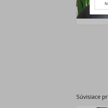
N
Súvisiace p