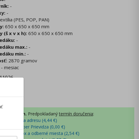
ník:
-
ky:
-
extília (PES, POP, PAN)
y:
650 x 650 x 650 mm
(š x v x h):
650 x 650 x 650 mm
edáku:
-
edáku max.:
-
edáku min.:
-
sť:
2870 gramov
- mesiac
11026
 DPH
:
99
€
ať
 je skladom.
Predpokladaný
termín doručenia
:
- kuriérom na adresu (
4,44
€
)
- osobný odber Prievidza (
0,00
€
)
- Packeta box a odberné miesta (
2,54
€
)