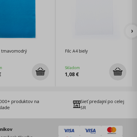
A4 tmavomodrý
Filc A4 biely
m
Skladom
€
1,08
€
000+ produktov na
Sieť predajní po celej
klade
SR
zníkov