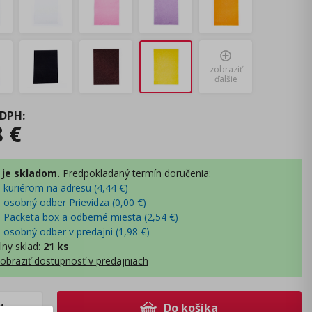
zobraziť
ďalšie
 DPH
:
8
€
 je skladom.
Predpokladaný
termín doručenia
:
- kuriérom na adresu (
4,44
€
)
- osobný odber Prievidza (
0,00
€
)
- Packeta box a odberné miesta (
2,54
€
)
- osobný odber v predajni (
1,98
€
)
lny sklad
:
21 ks
obraziť dostupnosť v predajniach
Do košíka
+