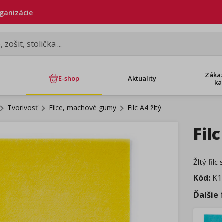
rganizácie
k
Záka
E-shop
Aktuality
ka
Tvorivosť
Filce, machové gumy
Filc A4 žltý
Filc
Žltý fil
Kód:
K1
Ďalšie