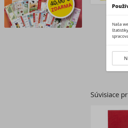
Použí
Naša web
štatisti
spracova
N
Súvisiace p