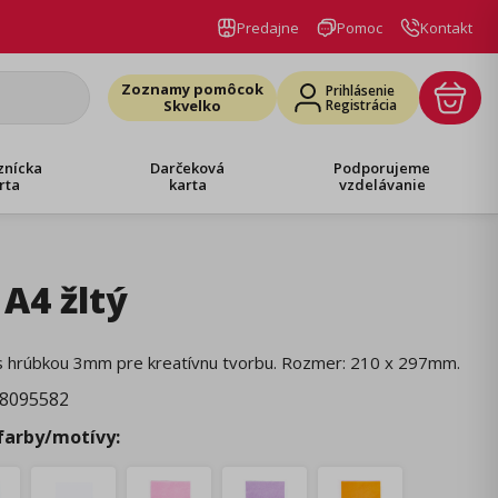
Predajne
Pomoc
Kontakt
Zoznamy pomôcok
Prihlásenie
Skvelko
Registrácia
znícka
Darčeková
Podporujeme
rta
karta
vzdelávanie
 A4 žltý
c s hrúbkou 3mm pre kreatívnu tvorbu. Rozmer: 210 x 297mm.
8095582
 farby/motívy: