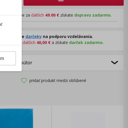
Pri nákupe za
ďalších
49.00
€
získate
dopravu zadarmo.
ať
Rozdávame
darčeky
na podporu vzdelávania.
Nakúpte za
ďalších
40,00
€
a získate
darček zadarmo.
ím
bca/Distribútor
pridať produkt medzi obľúbené