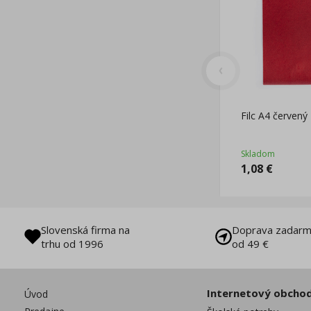
Filc A4 červený
Skladom
1,08
€
Slovenská firma na
Doprava zadarm
trhu od 1996
od 49 €
Internetový obcho
Úvod