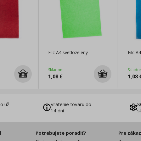
Filc A4 svetlozelený
Filc 
Skladom
Sklado
1,08
€
1,08
o už
Vrátenie tovaru do
8
14 dní
s
d
Potrebujete poradiť?
Pre záka