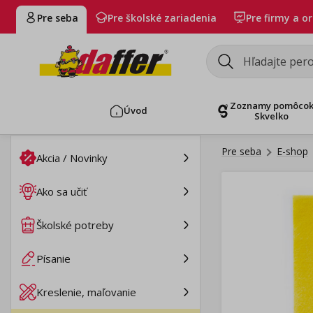
Pre seba
Pre školské zariadenia
Pre firmy a o
Zoznamy pomôco
Úvod
Skvelko
Pre seba
E-shop
Akcia / Novinky
Ako sa učiť
Školské potreby
Písanie
Kreslenie, maľovanie