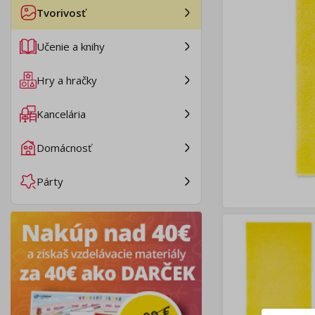
Tvorivosť
Učenie a knihy
Hry a hračky
Kancelária
Domácnosť
Párty