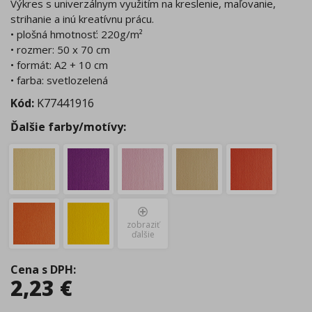
Výkres s univerzálnym využitím na kreslenie, maľovanie,
strihanie a inú kreatívnu prácu.
• plošná hmotnosť: 220g/m²
• rozmer: 50 x 70 cm
• formát: A2 + 10 cm
• farba: svetlozelená
Kód:
K77441916
Ďalšie farby/motívy:
zobraziť
ďalšie
Cena s DPH
:
2,23
€