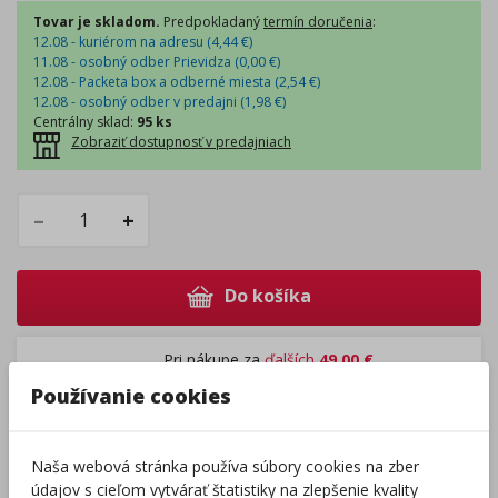
Tovar je skladom.
Predpokladaný
termín doručenia
:
12.08 - kuriérom na adresu (
4,44
€
)
11.08 - osobný odber Prievidza (
0,00
€
)
12.08 - Packeta box a odberné miesta (
2,54
€
)
12.08 - osobný odber v predajni (
1,98
€
)
Centrálny sklad
:
95 ks
Zobraziť dostupnosť v predajniach
–
+
Do košíka
Pri nákupe za
ďalších
49.00
€
získate
dopravu zadarmo.
Používanie cookies
Naša webová stránka používa súbory cookies na zber
Rozdávame
darčeky
na podporu vzdelávania.
údajov s cieľom vytvárať štatistiky na zlepšenie kvality