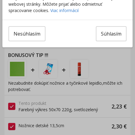
Nakúpte za
ďalších
40,00
€
a získate
darček zadarmo.
webovej stránky. Môžete prijať alebo odmietnuť
spracovanie cookies.
Viac informácií
Výrobca/Distribútor
Nesúhlasím
Súhlasím
pridať produkt medzi obľúbené
BONUSOVÝ TIP
!!!
+
+
Nezabudnite dokúpiť nožnice a tyčinkové lepidlo,môžte ich
potrebovať.
Tento produkt
2,23
€
Farebný výkres 50x70 220g, svetlozelený
Nožnice detské 13,5cm
2,30
€