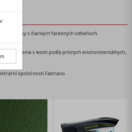
ať
skej značky v žiarivých farebných odtieňoch.
cii
ém hospodárenia s lesmi podľa prísnych environmentálnych,
ím
ektrární spoločnosti Fabriano