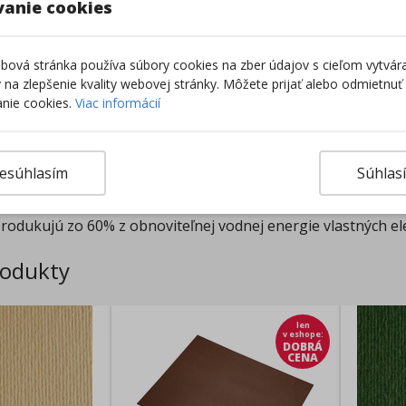
vanie cookies
u
ová stránka používa súbory cookies na zber údajov s cieľom vytvár
ky na zlepšenie kvality webovej stránky. Môžete prijať alebo odmietnuť
redstavuje radu vysokokvalitných farebných výkresov talian
nie cookies.
Viac informácií
lej svojej hrúbke - trvácne farby aj pri rezaní a inej manipulá
torá pochádza z lesov certifikovaných FSC - jedná sa o syst
esúhlasím
Súhlas
a ekonomických noriem
spracovaná bez použitia kyselín a chlóru
produkujú zo 60% z obnoviteľnej vodnej energie vlastných el
rodukty
len
v eshope
:
DOBRÁ
CENA