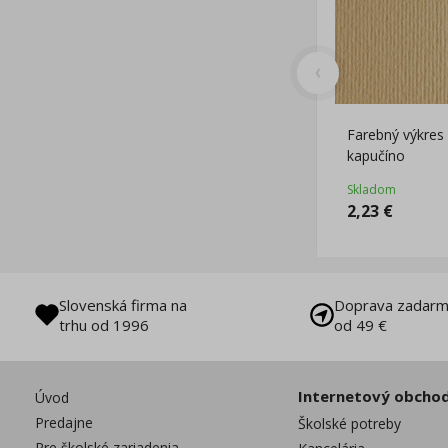
Farebný výkres
kapučíno
Skladom
2,23
€
Slovenská firma na
Doprava zadarm
trhu od 1996
od 49 €
Internetový obcho
Úvod
Predajne
Školské potreby
Pre školské zariadenia