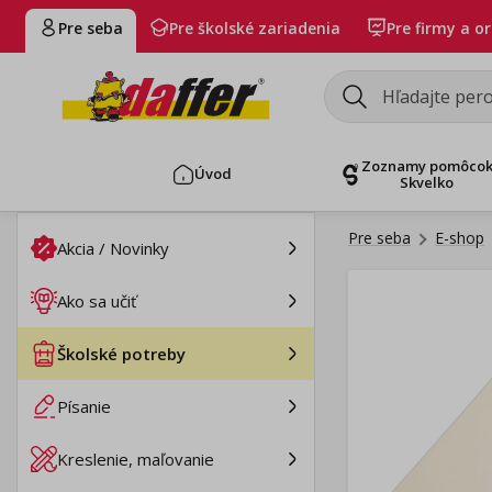
Pre seba
Pre školské zariadenia
Pre firmy a o
Zoznamy pomôco
Úvod
Skvelko
Pre seba
E-shop
Akcia / Novinky
Ako sa učiť
Školské potreby
Písanie
Kreslenie, maľovanie