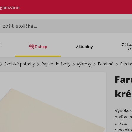
rganizácie
k
Záka
E-shop
Aktuality
ka
Školské potreby
Papier do školy
Výkresy
Farebné
Fareb
Far
kr
Vysokokv
maľovani
prácu.
• vysoko