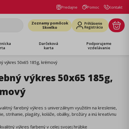
Predajne
Pomoc
Kontakt
Zoznamy pomôcok
Prihlásenie
Skvelko
Registrácia
znícka
Darčeková
Podporujeme
rta
karta
vzdelávanie
ný výkres 50x65 185g, krémový
ebný výkres 50x65 185g,
émový
alitný farebný výkres s univerzálnym využitím na kreslenie,
e, strihanie, plagáty, koláže, obálky, brožúry a inú kreatívnu
kvalitný výkres farbený v celej svojej hrúbke