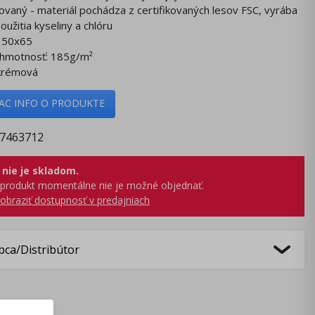
ikovaný - materiál pochádza z certifikovaných lesov FSC, vyrába
oužitia kyseliny a chlóru
t 50x65
á hmotnosť: 185g/m²
 krémová
IAC INFO O PRODUKTE
7463712
 nie je skladom.
produkt momentálne nie je možné objednať.
obraziť dostupnosť v predajniach
bca/Distribútor