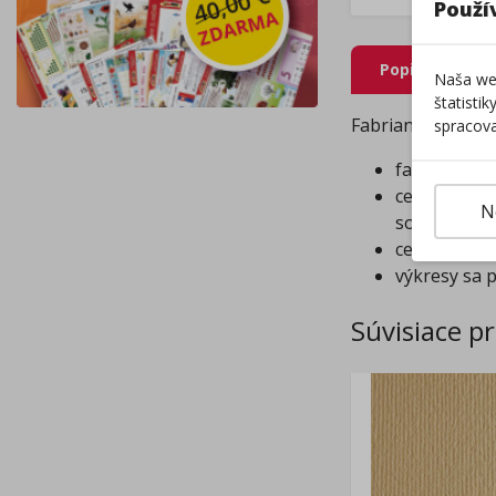
Použí
Popis produkt
Naša web
štatisti
Fabriano Colore p
spracova
farbené v ce
celulóza, k
N
sociálnych 
celulóza je 
výkresy sa 
Súvisiace p