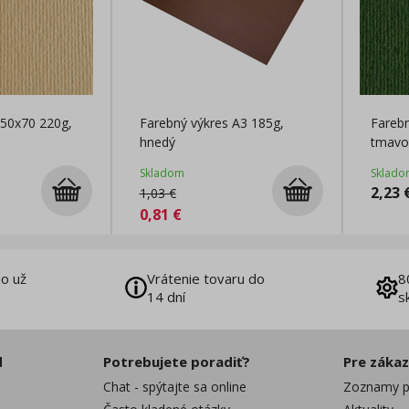
 50x70 220g,
Farebný výkres A3 185g,
Farebn
hnedý
tmavo
Skladom
Sklado
2,23
1,03
€
0,81
€
o už
Vrátenie tovaru do
8
14 dní
s
d
Potrebujete poradiť?
Pre záka
Chat - spýtajte sa online
Zoznamy p