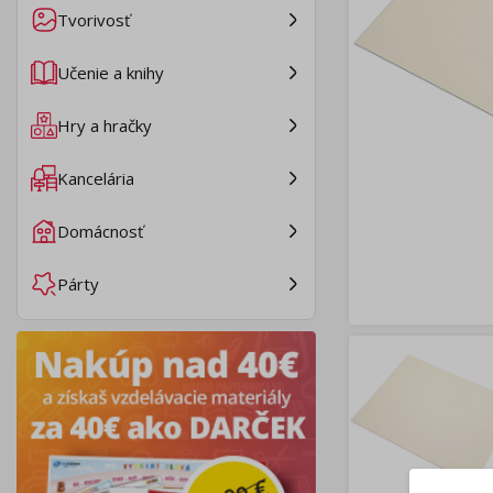
Tvorivosť
Učenie a knihy
Hry a hračky
Kancelária
Domácnosť
Párty