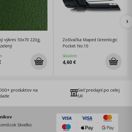
ý výkres 50x70 220g,
Zošívačka Maped Greenlogic
zelený
Pocket No.10
m
Skladom
€
4,60
€
000+ produktov na
Sieť predajní po celej
klade
SR
zníkov
omôcok Skvelko