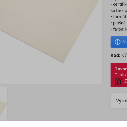
• certif
sa bez p
• formá
• plošn
• farba:
V
Kód:
K7
Tovar
Tento 
Z
Výro