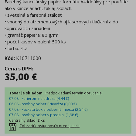
Farebný kancelársky papier formátu A4 ideálny pre použitie
ako v kanceláriách, tak aj školách.
• svetelná a farebná stálosť
• vhodný do atrementových aj laserových tlačiarní a do
kopírovacích zariadení
• gramáž papiera: 80 g/m²
• počet kusov v balení: 500 ks
• farba: žltá
Kód:
K10711000
Cena s DPH
:
35,00
€
Tovar je skladom.
Predpokladaný
termín doručenia
:
07.08 - kuriérom na adresu (
4,44
€
)
06.08 - osobný odber Prievidza (
0,00
€
)
07.08 - Packeta box a odberné miesta (
2,54
€
)
07.08 - osobný odber v predajni (
1,98
€
)
Centrálny sklad
:
2 ks
Zobraziť dostupnosť v predajniach