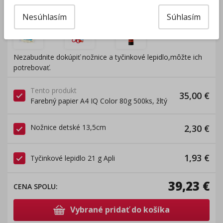
BONUSOVÝ TIP
!!!
Nesúhlasím
Súhlasím
+
+
Nezabudnite dokúpiť nožnice a tyčinkové lepidlo,môžte ich
potrebovať.
Tento produkt
35,00
€
Farebný papier A4 IQ Color 80g 500ks, žltý
Nožnice detské 13,5cm
2,30
€
1,93
€
Tyčinkové lepidlo 21 g Apli
39,23
€
CENA SPOLU
:
Vybrané pridať do košíka