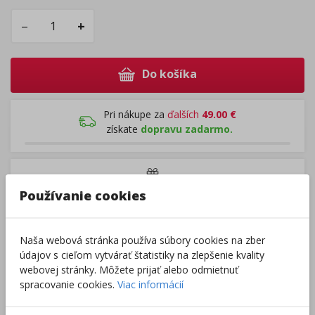
–
+
Do košíka
Pri nákupe za
ďalších
49.00
€
získate
dopravu zadarmo.
Rozdávame
darčeky
na podporu vzdelávania.
Používanie cookies
Nakúpte za
ďalších
40,00
€
a získate
darček zadarmo.
Naša webová stránka používa súbory cookies na zber
Výrobca/Distribútor
údajov s cieľom vytvárať štatistiky na zlepšenie kvality
webovej stránky. Môžete prijať alebo odmietnuť
spracovanie cookies.
Viac informácií
pridať produkt medzi obľúbené