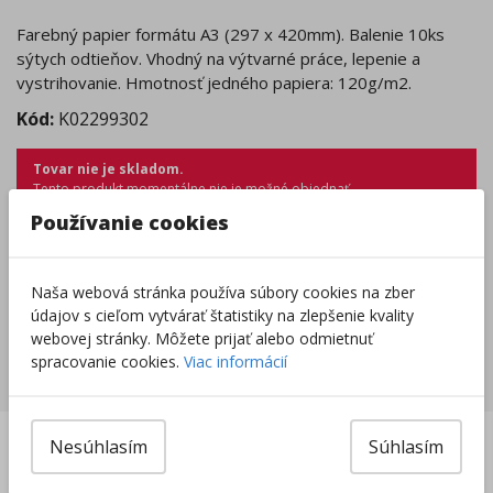
Farebný papier formátu A3 (297 x 420mm). Balenie 10ks
sýtych odtieňov. Vhodný na výtvarné práce, lepenie a
vystrihovanie. Hmotnosť jedného papiera: 120g/m2.
Kód:
K02299302
Tovar nie je skladom.
Tento produkt momentálne nie je možné objednať.
Zobraziť dostupnosť v predajniach
Používanie cookies
Výrobca/Distribútor
Naša webová stránka používa súbory cookies na zber
údajov s cieľom vytvárať štatistiky na zlepšenie kvality
webovej stránky. Môžete prijať alebo odmietnuť
spracovanie cookies.
Viac informácií
Súvisiace produkty
len
Nesúhlasím
Súhlasím
v eshope
:
DOBRÁ
CENA