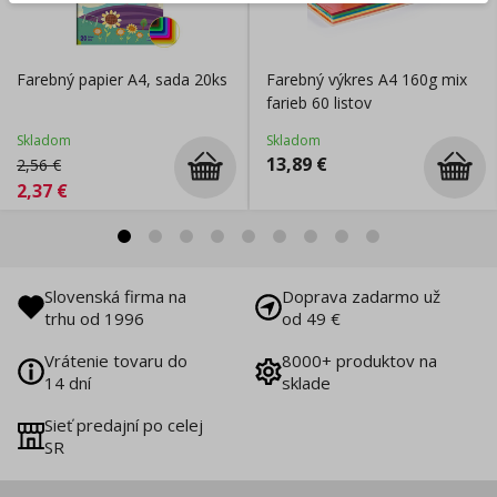
Farebný papier A4, sada 20ks
Farebný výkres A4 160g mix
farieb 60 listov
Skladom
Skladom
13,89
€
2,56
€
2,37
€
Slovenská firma na
Doprava zadarmo už
trhu od 1996
od 49 €
Vrátenie tovaru do
8000+ produktov na
14 dní
sklade
Sieť predajní po celej
SR